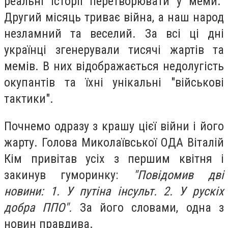
реальні історії перетворювати у меми.
Другий місяць триває війна, а наш народ
незламний та веселий. За всі ці дні
українці згенерували тисячі жартів та
мемів. В них відображається недолугість
окупантів та їхні унікальні "військові
тактики".
Почнемо одразу з крашу цієї війни і його
жарту. Голова Миколаївської ОДА Віталій
Кім привітав усіх з першим квітня і
закинув гуморинку:
"Повідомив дві
новини: 1. У путіна інсульт. 2. У рускіх
добра ППО".
За його словами, одна з
новин правдива.