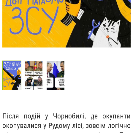
Після подій у Чорнобилі, де окупанти
окопувалися у Рудому лісі, зовсім логічно