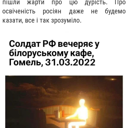
пішли жарти про цю дурість. Про
освіченість росіян даже не будемо
казати, все і так зрозуміло.