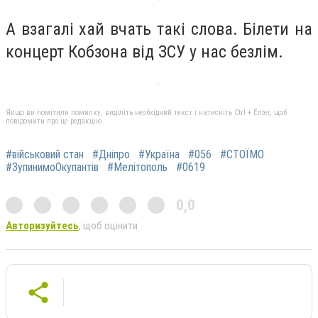
А взагалі хай вчать такі слова. Білети на
концерт Кобзона від ЗСУ у нас безлім.
Якщо ви помітили помилку, виділіть необхідний текст і натисніть Ctrl + Enter, щоб
повідомити про це редакцію
#військовий стан
#Дніпро
#Україна
#056
#СТОЇМО
#ЗупинимоОкупантів
#Мелітополь
#0619
0,0
Авторизуйтесь
, щоб оцінити