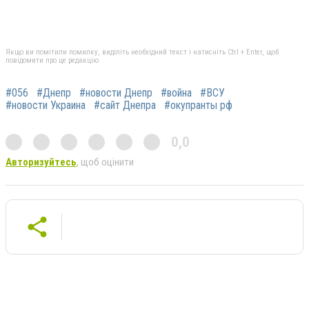
Якщо ви помітили помилку, виділіть необхідний текст і натисніть Ctrl + Enter, щоб
повідомити про це редакцію
#056
#Днепр
#новости Днепр
#война
#ВСУ
#новости Украина
#сайт Днепра
#окупранты рф
0,0
Авторизуйтесь
, щоб оцінити