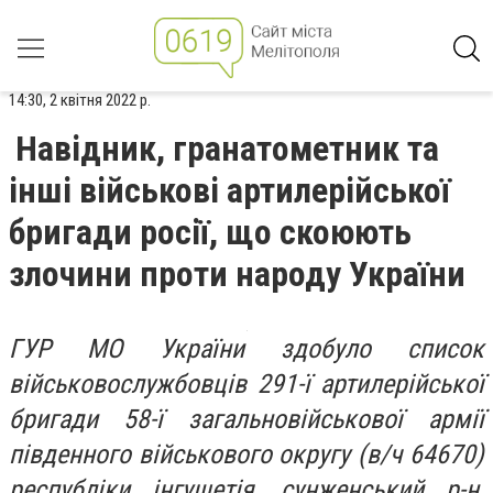
14:30, 2 квітня 2022 р.
Навідник, гранатометник та
інші військові артилерійської
бригади росії, що скоюють
злочини проти народу України
ГУР МО України здобуло список
військовослужбовців 291-ї артилерійської
бригади 58-ї загальновійськової армії
південного військового округу (в/ч 64670)
республіки інгушетія, сунженський р-н,