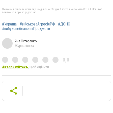
Якщо ви помітили помилку, виділіть необхідний текст і натисніть Ctrl + Enter, щоб
повідомити про це редакцію
#Україна
#військоваАгресіяРФ
#ДСНС
#вибухонебезпечніПредмети
Яна Титаренко
Журналістка
0,0
Авторизуйтесь
, щоб оцінити