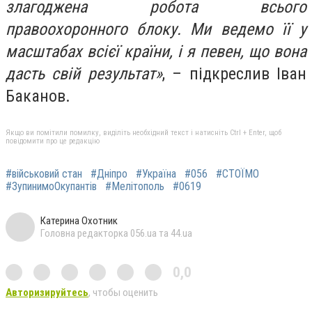
злагоджена робота всього
правоохоронного блоку. Ми ведемо її у
масштабах всієї країни, і я певен, що вона
дасть свій результат»
, – підкреслив Іван
Баканов.
Якщо ви помітили помилку, виділіть необхідний текст і натисніть Ctrl + Enter, щоб
повідомити про це редакцію
#військовий стан
#Дніпро
#Україна
#056
#СТОЇМО
#ЗупинимоОкупантів
#Мелітополь
#0619
Катерина Охотник
Головна редакторка 056.ua та 44.ua
0,0
Авторизируйтесь
, чтобы оценить