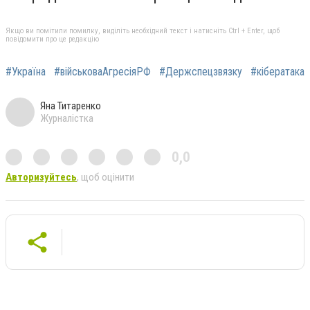
Якщо ви помітили помилку, виділіть необхідний текст і натисніть Ctrl + Enter, щоб
повідомити про це редакцію
#Україна
#військоваАгресіяРФ
#Держспецзвязку
#кібератака
Яна Титаренко
Журналістка
0,0
Авторизуйтесь
, щоб оцінити