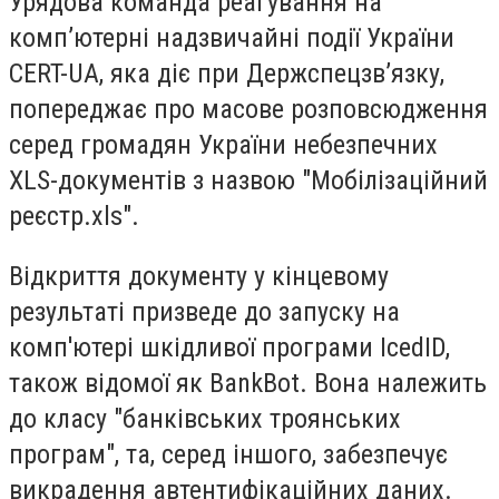
Урядова команда реагування на
комп’ютерні надзвичайні події України
CERT-UA, яка діє при Держспецзв’язку,
попереджає про масове розповсюдження
серед громадян України небезпечних
XLS-документів з назвою "Мобілізаційний
реєстр.xls".
Відкриття документу у кінцевому
результаті призведе до запуску на
комп'ютері шкідливої програми IcedID,
також відомої як BankBot. Вона належить
до класу "банківських троянських
програм", та, серед іншого, забезпечує
викрадення автентифікаційних даних.