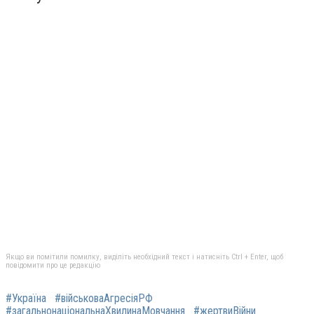
Якщо ви помітили помилку, виділіть необхідний текст і натисніть Ctrl + Enter, щоб
повідомити про це редакцію
#Україна
#військоваАгресіяРФ
#загальнонаціональнаХвилинаМовчання
#жертвиВійни