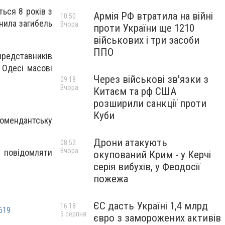
ться 8 років з
Армія РФ втратила на війні
10:50
инила загибель
Вчора
проти України ще 1210
військових і три засоби
ППО
представників
 Одесі масові
Через військові зв'язки з
09:18
Вчора
Китаєм та рф США
розширили санкції проти
Куби
комендантську
Дрони атакують
08:52
Вчора
повідомляти
окупований Крим - у Керчі
серія вибухів, у Феодосії
пожежа
ЄС дасть Україні 1,4 млрд
16:18
619
5 серпня
євро з заморожених активів