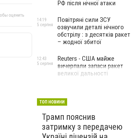
РФ після нічної атаки
тобы оценить
Повітряні сили ЗСУ
14:19
5 серпня
озвучили деталі нічного
обстрілу : з десятків ракет
– жодної збитої
Reuters - США майже
12:43
5 серпня
вичерпали запаси ракет
великої дальності
ТОП НОВИНИ
Трамп пояснив
затримку з передачею
Україні ліцензій на