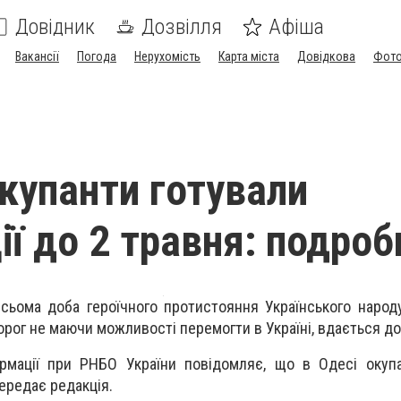
Довідник
Дозвілля
Афіша
Вакансії
Погода
Нерухомість
Карта міста
Довідкова
Фото
окупанти готували
ї до 2 травня: подроб
сьома доба героїчного протистояння Українського народ
рог не маючи можливості перемогти в Україні, вдається до 
ормації при РНБО України повідомляє, що в Одесі окуп
передає редакція.