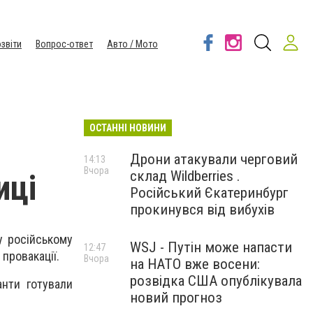
звіти
Вопрос-ответ
Авто / Мото
ОСТАННІ НОВИНИ
Дрони атакували черговий
14:13
Вчора
склад Wildberries .
иці
Російський Єкатеринбург
прокинувся від вибухів
у російському
WSJ - Путін може напасти
12:47
провакації.
Вчора
на НАТО вже восени:
розвідка США опублікувала
анти готували
новий прогноз