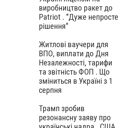
виробництво ракет до
Patriot . "Дуже непросте
рішення"
Житлові ваучери для
ВПО, виплати до Дня
Незалежності, тарифи
та звітність ФОП . Що
зміниться в Україні з 1
серпня
Трамп зробив
резонансну заяву про
українські надра . США