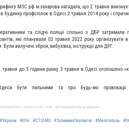
брифінгу МЗС рф м.захарова нагадала, що 2 травня виконує
я в будинку профспілок в Одесі 2 травня 2014 року і сприч
еративники та слідчі поліції спільно з ДБР затримали 
рантів, які планували 02 травня 2022 року організувати в
 Були вилучені зброя, вибухівка, інструкції для ДРГ.
1 травня до 5 години ранку 3 травня в Одесі оголошено «
деси бути пильними та про будь-які провокації 
бхідний текст і натисніть Ctrl + Enter, щоб повідомити про це редакцію
#Україна
#056
#СТОЇМО
#ЗупинимоОкупантів
#Мелітополь
#0