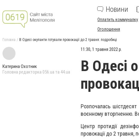
Новини
Оплатить коммуналку
Оголошення
Головна
В Одесі окупанти готували провокації до 2 травня: подробиці
11:30, 1 травня 2022 р.
В Одесі 
Катерина Охотник
Головна редакторка 056.ua та 44.ua
провокаці
Розпочалась шістдесят 
воєнному вторгненню. Во
Центр протидії дезінф
провокації до 2 травня, 