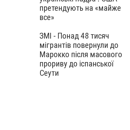
претендують на «майже
все»
ЗМІ - Понад 48 тисяч
мігрантів повернули до
Марокко після масового
прориву до іспанської
Сеути