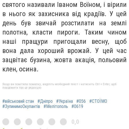
святого називали Іваном Воїном, і вірили
в нього як захисника від крадіїв. У цей
день був звичай розстилати на землі
полотна, класти пироги. Таким чином
наші пращури пригощали весну, щоб
вона дала хороший врожай. У цей час
зацвітає бузина, жовта акація, польовий
клен, осина.
Якщо ви помітили помилку, виділіть необхідний текст і натисніть Ctrl + Enter, щоб
повідомити про це редакцію
#військовий стан
#Дніпро
#Україна
#056
#СТОЇМО
#ЗупинимоОкупантів
#Мелітополь
#0619
0,0