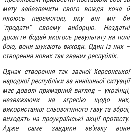
мету забезпечити свого вождя хоча б
якоюсь перемогою, яку він міг би
"продати" своєму виборцю. Нездатні
досягти бодай якогось результату на полі
бою, вони шукають виходи. Один із них –
створення нових так званих республік.
Однак створення так званої Херсонської
народної республіки за нинішньої ситуації
має доволі примарний вигляд – українці,
незважаючи на агресію щодо них,
використання сльозогінного газу та зброї,
виходять на проукраїнські акції протесту.
Адже саме завдяки зв’язку вони