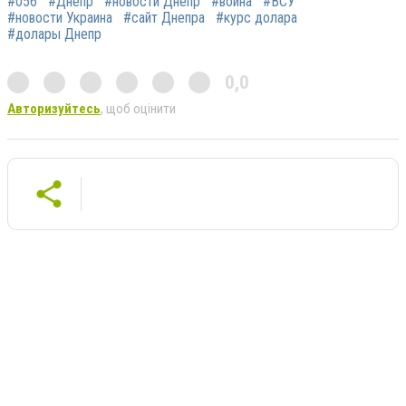
#056
#Днепр
#новости Днепр
#война
#ВСУ
#новости Украина
#сайт Днепра
#курс долара
#долары Днепр
0,0
Авторизуйтесь
, щоб оцінити