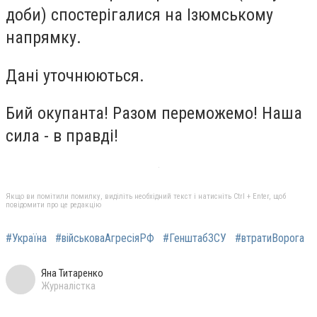
доби) спостерігалися на Ізюмському
напрямку.
Дані уточнюються.
Бий окупанта! Разом переможемо! Наша
сила - в правді!
Якщо ви помітили помилку, виділіть необхідний текст і натисніть Ctrl + Enter, щоб
повідомити про це редакцію
#Україна
#військоваАгресіяРФ
#ГенштабЗСУ
#втратиВорога
Яна Титаренко
Журналістка