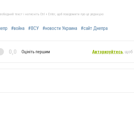
бхідний текст і натисніть Ctrl + Enter, щоб повідомити про це редакцію
непр
#война
#ВСУ
#новости Украина
#сайт Днепра
0,0
Оцініть першим
Авторизуйтесь
, щоб