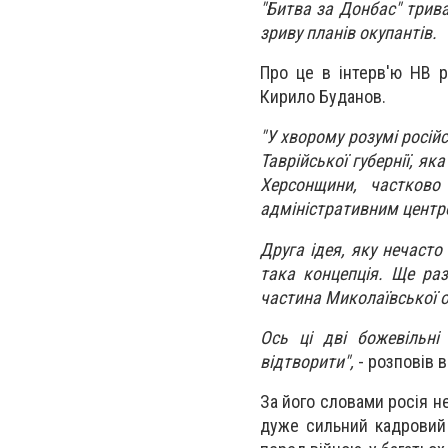
"Битва за Донбас" трива
зриву планів окупантів.
Про це в інтерв'ю НВ р
Кирило Буданов.
"У хворому розумі російс
Таврійської губернії, як
Херсонщини, частково
адміністративним центро
Друга ідея, яку нечасто
така концепція. Ще ра
частина Миколаївської об
Ось ці дві божевільні
відтворити",
- розповів в
За його словами росія не
дуже сильний кадровий 