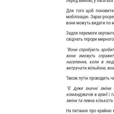
перед війною, у багатьо
Для того щоб поновити
мобілізацію. Зараз росре
вони можуть видати по м
Задля перемоги окупант
свідчать терори мирного 
"Вони спробують зробит
вони зможуть справит
населення, коли в люд
витрачати мільйони, вон
Також путін проводить чи
"Є дуже значні зміни с
командувачів в армії і т
зміни та певна кількіст
На питання про крайню м