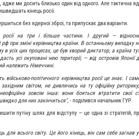
 адже ми досить близько один від одного. Але тактична яде
ишвидшать кінець росії.
ершиться без ядерної зброї, та припускає два варіанти.
 росії на три і більше частини. І другий — відносн
ті рф при зміні керівництва країни. В останньому випадку 
 в усіх цих процесах, це був хворий диктатор, а країна тут
дасть усі окуповані нею території, — від островів Японії 
кий належить Німеччині.
ь військово-політичного керівництва росії це знає. І сам
 західним світом, не дивлячись на ту офіційну риторику,
неофіційна зовсім інша: вони бояться втратити свої с
швидко для них закінчиться"
, - поділився начальник ГУР.
ишити путіну шлях для відступу — це одна зі стратегій, п
ь для всього світу. Це його кінець, він сам себе загнав у 