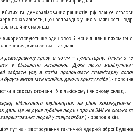
х випадках себе абсолютно не виправдали.
 вбитих та деморалізованих рашистів рф планує оголос
зерв почав звіряти, що насправді є у них в наявності і під
обілізаційних нарядах.
и використовують ще один спосіб. Вони пішли шляхом гено
населення, вивіз зерна і так далі.
и демографічну кризу, а потім — гуманітарну. Тільки в т
ися з більшістю населення. Дуже легко маніпулюва
ей забрати усе, а потім пропонувати гуманітарну допо
и будуть витрачати копійки, даючи крихту хліба",
- пояснив
стки в своєму оточенні. У кількісному і якісному складі.
еред військового керівництва, на рівні командувачів 
ак далі. Це не дуже публічні люди і про це ЗМІ не сильно п
ь заарештованих людей у спецслужбах",
- розповів він.
іру путіна - застосування тактичної ядерної зброї Будано