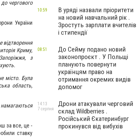
 до чергового
В уряді назвали пріоритети
10:59
на новий навчальний рік .
орони України
Зростуть зарплати вчителів
і стипендії
це відтворення
До Сейму подано новий
08:51
риторія Криму,
законопроєкт . У Польщі
Запоріжжя, з
планують повернути
вхують.
українцям право на
е місто. Була
отримання окремих видів
ська область,
допомог
Дрони атакували черговий
14:13
 намагаються
7 серпня
склад Wildberries .
Російський Єкатеринбург
ш за все, це -
прокинувся від вибухів
робили ставку