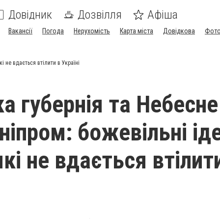
Довідник
Дозвілля
Афіша
Вакансії
Погода
Нерухомість
Карта міста
Довідкова
Фото
кі не вдається втілити в Україні
ка губернія та Небесне
ніпром: божевільні іде
кі не вдається втілит