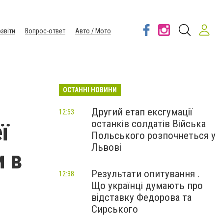
звіти
Вопрос-ответ
Авто / Мото
ОСТАННІ НОВИНИ
Другий етап ексгумації
12:53
останків солдатів Війська
ї
Польського розпочнеться у
Львові
и в
Результати опитування .
12:38
Що українці думають про
відставку Федорова та
Сирського