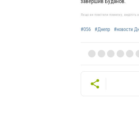
завершив Буданов.
Якщо ви помітили помилку, виділіть нео
#056
#Днепр
#новости Д