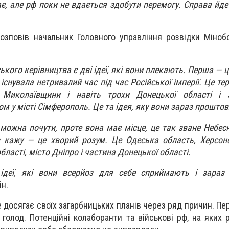
є, але рф поки не вдається здобути перемогу. Справа йде
озповів начальник Головного управління розвідки Міноб
ького керівництва є дві ідеї, які вони плекають. Перша — 
а існувала нетривалий час під час Російської імперії. Це те
 Миколаївщини і навіть трохи Донецької області і 
м у місті Сімферополь. Це та ідея, яку вони зараз прошто
 можна почути, проте вона має місце, це так зване Небесн
з кажу — це хворий розум. Це Одеська область, Херсон
ласті, місто Дніпро і частина Донецької області.
 ідеї, які вони всерйоз для себе сприймають і зараз
ін.
 досягає своїх загарбницьких планів через ряд причин. Пер
голод. Потенційні колаборанти та військові рф, на яких 