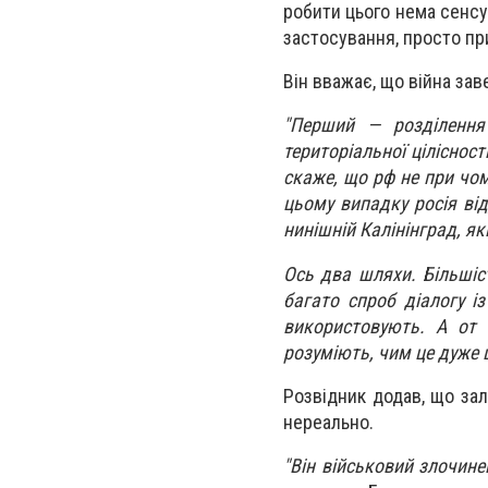
робити цього нема сенсу,
застосування, просто пр
Він вважає, що війна зав
"Перший — розділення
територіальної ціліснос
скаже, що рф не при чому
цьому випадку росія від
нинішній Калінінград, я
Ось два шляхи. Більшіст
багато спроб діалогу із
використовують. А от 
розуміють, чим це дуже 
Розвідник додав, що зал
нереально.
"Він військовий злочинец