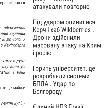
рна зброя і її
атакували повторно
Під ударом опинилися
е збереження
Керч і хаб Wildberries .
новий керівник
Дрони здійснили
 ні до чого. У
масовану атаку на Крим
до Кенігсберга
і росію
е тому є дуже
 яку вони усі
Горить університет, де
татки. І вони
розробляли системи
БПЛА . Удар по
роте це майже
Бєлгороду
глухий кут",
-
Єдиний НПЗ Грузії