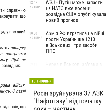
WSJ - Путін може напасти
12:47
7 серпня
на НАТО вже восени:
ити справжню
розвідка США опублікувала
раховувати, що
новий прогноз
циду про який
Армія РФ втратила на війні
10:50
7 серпня
проти України ще 1210
військових і три засоби
акому випадку
ППО
ти настроями
могу. Щоб не
Через військові зв'язки з
09:18
 розвідник.
7 серпня
Китаєм та рф США
розширили санкції проти
Куби
ТОП НОВИНИ
родів військ,
ишуть. Є певні
Росія зруйнувала 37 АЗК
"Нафтогазу" від початку
в відповів, що
року – частину