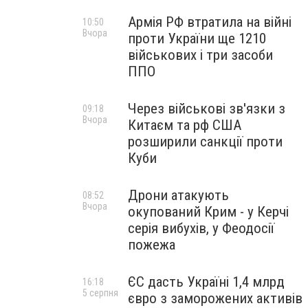
Армія РФ втратила на війні
10:50
Вчора
проти України ще 1210
військових і три засоби
ППО
Через військові зв'язки з
09:18
Вчора
Китаєм та рф США
розширили санкції проти
Куби
Дрони атакують
08:52
Вчора
окупований Крим - у Керчі
серія вибухів, у Феодосії
пожежа
ЄС дасть Україні 1,4 млрд
16:18
5 серпня
євро з заморожених активів