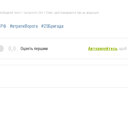
бхідний текст і натисніть Ctrl + Enter, щоб повідомити про це редакцію
яРФ
#втратиВорога
#25Бригада
0,0
Оцініть першим
Авторизуйтесь
, щоб