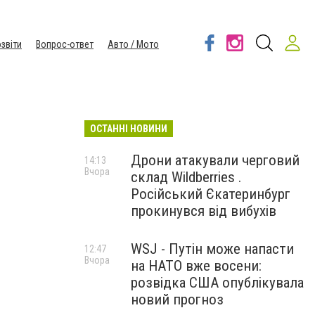
звіти
Вопрос-ответ
Авто / Мото
ОСТАННІ НОВИНИ
Дрони атакували черговий
14:13
Вчора
склад Wildberries .
Російський Єкатеринбург
прокинувся від вибухів
WSJ - Путін може напасти
12:47
Вчора
на НАТО вже восени:
розвідка США опублікувала
новий прогноз