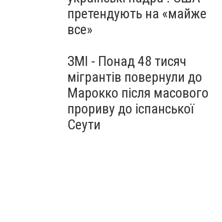
претендують на «майже
все»
ЗМІ - Понад 48 тисяч
мігрантів повернули до
Марокко після масового
прориву до іспанської
Сеути