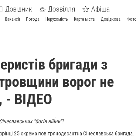
Довідник
Дозвілля
Афіша
Вакансії
Погода
Нерухомість
Карта міста
Довідкова
Фото
еристів бригади з
тровщини ворог не
, - ВІДЕО
Січеславських "богів війни"!
орінці 25 окрема повітрянодесантна Січеславська бригада.