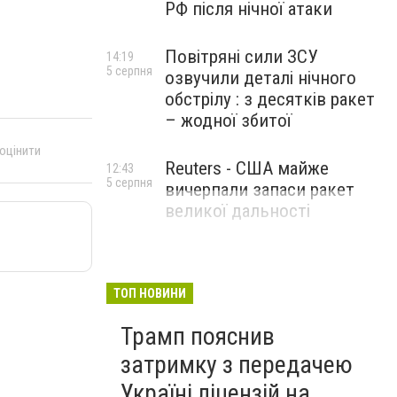
РФ після нічної атаки
Повітряні сили ЗСУ
14:19
5 серпня
озвучили деталі нічного
обстрілу : з десятків ракет
– жодної збитої
 оцінити
Reuters - США майже
12:43
5 серпня
вичерпали запаси ракет
великої дальності
ТОП НОВИНИ
Трамп пояснив
затримку з передачею
Україні ліцензій на