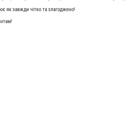
ює як завжди чітко та злагоджено!
антам!