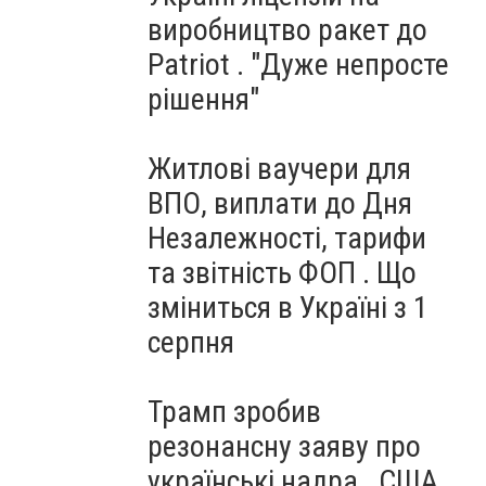
виробництво ракет до
Patriot . "Дуже непросте
рішення"
Житлові ваучери для
ВПО, виплати до Дня
Незалежності, тарифи
та звітність ФОП . Що
зміниться в Україні з 1
серпня
Трамп зробив
резонансну заяву про
українські надра . США