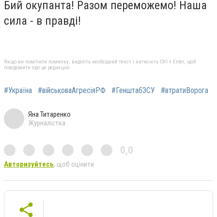
Бий окупанта! Разом переможемо! Наша
сила - в правді!
Якщо ви помітили помилку, виділіть необхідний текст і натисніть Ctrl + Enter, щоб
повідомити про це редакцію
#Україна
#військоваАгресіяРФ
#ГенштабЗСУ
#втратиВорога
Яна Титаренко
Журналістка
0,0
Авторизуйтесь
, щоб оцінити