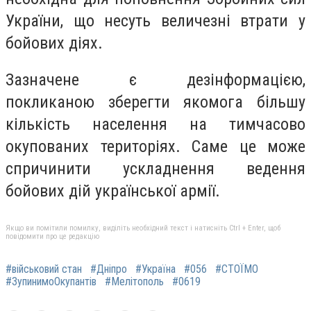
України, що несуть величезні втрати у
бойових діях.
Зазначене є дезінформацією,
покликаною зберегти якомога більшу
кількість населення на тимчасово
окупованих територіях. Саме це може
спричинити ускладнення ведення
бойових дій української армії.
Якщо ви помітили помилку, виділіть необхідний текст і натисніть Ctrl + Enter, щоб
повідомити про це редакцію
#військовий стан
#Дніпро
#Україна
#056
#СТОЇМО
#ЗупинимоОкупантів
#Мелітополь
#0619