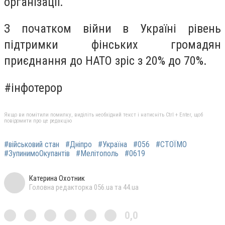
організації.
З початком війни в Україні рівень
підтримки фінських громадян
приєднання до НАТО зріс з 20% до 70%.
#інфотерор
Якщо ви помітили помилку, виділіть необхідний текст і натисніть Ctrl + Enter, щоб
повідомити про це редакцію
#військовий стан
#Дніпро
#Україна
#056
#СТОЇМО
#ЗупинимоОкупантів
#Мелітополь
#0619
Катерина Охотник
Головна редакторка 056.ua та 44.ua
0,0