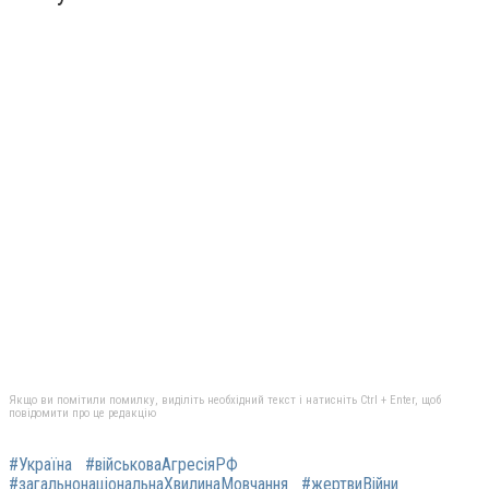
Якщо ви помітили помилку, виділіть необхідний текст і натисніть Ctrl + Enter, щоб
повідомити про це редакцію
#Україна
#військоваАгресіяРФ
#загальнонаціональнаХвилинаМовчання
#жертвиВійни