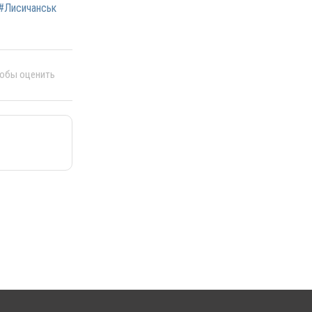
#Лисичанськ
тобы оценить