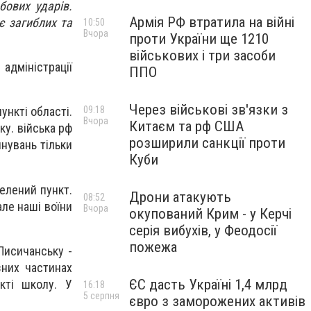
бових ударів.
Армія РФ втратила на війні
є загиблих та
10:50
Вчора
проти України ще 1210
військових і три засоби
адміністрації
ППО
Через військові зв'язки з
09:18
нкті області.
Вчора
Китаєм та рф США
у. війська рф
розширили санкції проти
нувань тільки
Куби
елений пункт.
Дрони атакують
08:52
але наші воїни
Вчора
окупований Крим - у Керчі
серія вибухів, у Феодосії
пожежа
Лисичанську -
зних частинах
ЄС дасть Україні 1,4 млрд
кті школу. У
16:18
5 серпня
євро з заморожених активів