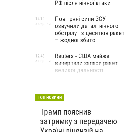
РФ після нічної атаки
Повітряні сили ЗСУ
14:19
5 серпня
озвучили деталі нічного
обстрілу : з десятків ракет
– жодної збитої
Reuters - США майже
12:43
5 серпня
вичерпали запаси ракет
великої дальності
ТОП НОВИНИ
Трамп пояснив
затримку з передачею
Україні ліцензій на