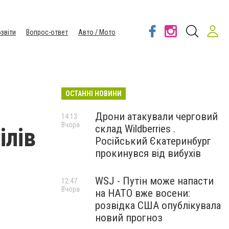
звіти
Вопрос-ответ
Авто / Мото
ОСТАННІ НОВИНИ
Дрони атакували черговий
14:13
Вчора
склад Wildberries .
ілів
Російський Єкатеринбург
прокинувся від вибухів
WSJ - Путін може напасти
12:47
Вчора
на НАТО вже восени:
розвідка США опублікувала
новий прогноз