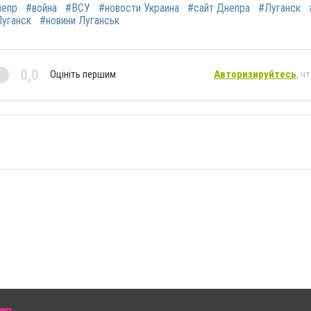
непр
#война
#ВСУ
#новости Украина
#сайт Днепра
#Луганск
Луганск
#новини Луганськ
0,0
Оцініть першим
Авторизируйтесь
, ч