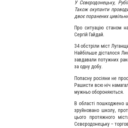
У Сєвєродонецьку, Рубі
Також окупанти проводи
двоє поранених цивільни
Про ситуацію станом на
Сергій Гайдай.
34 обстріли міст Луганщ
Найбільше дісталося Лис
завдавали потужних раке
за одну добу.
Попасну росіяни не прос
Рашисти всю ніч намагал
мужньо обороняються.
В області пошкоджено щ
зруйновано школу, прот
цього протяжного міс
Сєвєродонецьку – торго