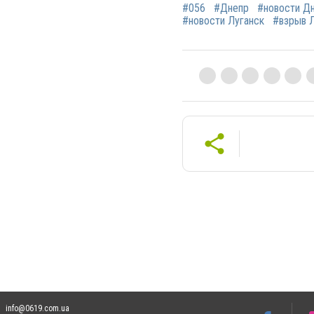
#056
#Днепр
#новости Д
#новости Луганск
#взрыв 
info@0619.com.ua