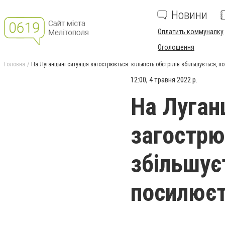
Новини
Оплатить коммуналку
Оголошення
Головна
На Луганщині ситуація загострюється: кількість обстрілів збільшується, п
12:00, 4 травня 2022 р.
На Луган
загострює
збільшує
посилює