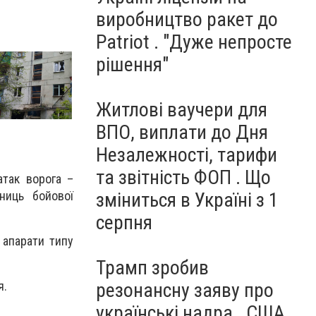
виробництво ракет до
Patriot . "Дуже непросте
рішення"
Житлові ваучери для
ВПО, виплати до Дня
Незалежності, тарифи
та звітність ФОП . Що
атак ворога –
ниць бойової
зміниться в Україні з 1
серпня
 апарати типу
Трамп зробив
резонансну заяву про
я.
українські надра . США