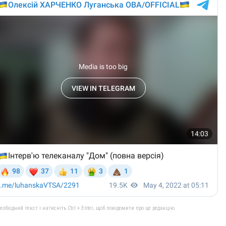
бхідний текст і натисніть Ctrl + Enter, щоб повідомити про це редакцію