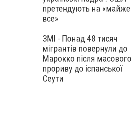
претендують на «майже
все»
ЗМІ - Понад 48 тисяч
мігрантів повернули до
Марокко після масового
прориву до іспанської
Сеути