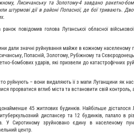
жному, Лисичанську та Золотому-4 завдано ракетно-бом
ли штурмові дії в районі Попасної, де бої тривають. Дво
х.
 ранок повідомив голова Луганської обласної військової 
ини дали значні руйнування майже в кожному населеному пу
ичанську, Попасній, Золотому, Рубіжному та Сєвєродонецьк
тно-бомбових ударів, які призвели до катастрофічних руй
то руйнують – вони видаляють її з мапи Луганщини як нас
ися прорватися вглиб міста та встановити свій контроль, 
онайменше 45 житлових будинків. Найбільше дісталося 
итуберкульозний диспансер та 12 будинків, палало в рі
та. У Сиротиному зруйновано єдину в населеному пун
вельний центр.