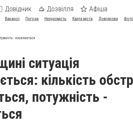
Довідник
Дозвілля
Афіша
Вакансії
Погода
Нерухомість
Карта міста
Довідкова
Фото
отужність - посилюється
щині ситуація
ться: кількість обстр
ться, потужність -
ться