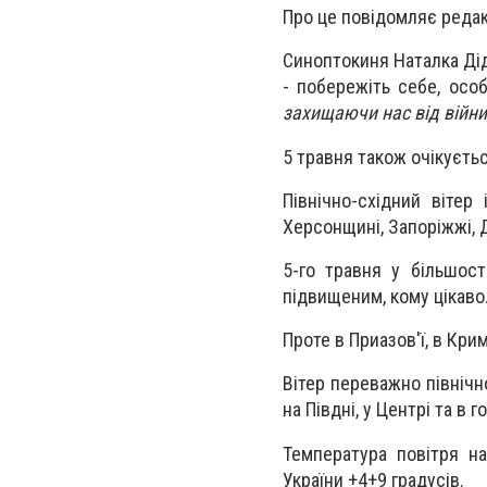
Про це повідомляє редак
Синоптокиня Наталка Дід
- побережіть себе, особ
захищаючи нас від війни
5 травня також очікуєтьс
Північно-східний віте
Херсонщині, Запоріжжі, Д
5-го травня у більшос
підвищеним, кому цікаво
Проте в Приазов'ї, в Кр
Вітер переважно північн
на Півдні, у Центрі та в г
Температура повітря на
України +4+9 градусів.