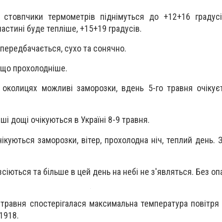
 стовпчики термометрів піднімуться до +12+16 градусі
частині буде тепліше, +15+19 градусів.
 передбачається, сухо та сонячно.
ещо прохолодніше.
а околицях можливі заморозки, вдень 5-го травня очікує
і дощі очікуються в Україні 8-9 травня.
чікуються заморозки, вітер, прохолодна ніч, теплий день.
зсіються та більше в цей день на небі не з'являться. Без оп
 травня спостерігалася максимальна температура повітря 
 1918.