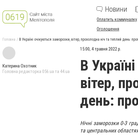
Новини
Оплатить коммуналку
Оголошення
Головна
В Україні очікуються заморозки, вітер, прохолодна ніч та теплий день: про
15:00, 4 травня 2022 р.
В Україн
Катерина Охотник
Головна редакторка 056.ua та 44.ua
вітер, пр
день: про
Нічні заморозки 0-3 гра
та центральних областях