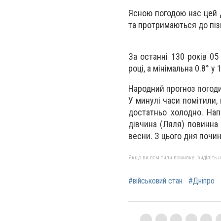
Ясною погодою нас цей д
та протримаються до пізн
За останні 130 років 05
році, а мінімальна 0.8° у 
Народний прогноз погоди
У минулі часи помітили,
достатньо холодно. Нап
дівчина (Ляля) повинна 
весни. З цього дня почи
Якщо ви помітили помилку, виділіть нео
#військовий стан
#Дніпро