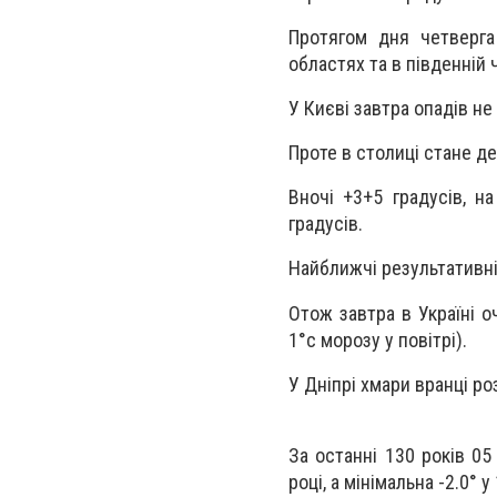
Протягом дня четверга
областях та в південній 
У Києві завтра опадів не
Проте в столиці стане д
Вночі +3+5 градусів, н
градусів.
Найближчі результативніш
Отож завтра в Україні о
1°c морозу у повітрі).
У Дніпрі хмари вранці ро
За останні 130 років 05
році, а мінімальна -2.0° у