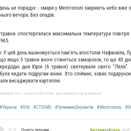
ень не порадує - хмари у Мелітополі закриють небо вже з
ього вечора. Без опадів.
 травня спостерігалася максимальна температура повітря 
1965.
: У цей день вшановується пам'ять апостолів Нафанаїла, Л
 що якщо 5 травня вночі станеться заморозок, то ще 40 дн
ередодні дня Юрія (6 травня) святкували свято "Ляля".
була кидати подругам вінки. Хто спіймає, ховає подарунок
нали висаджувати картоплю.
бхідний текст і натисніть Ctrl + Enter, щоб повідомити про це редакцію
#Україна
#056
#СТОЇМО
#ЗупинимоОкупантів
#Мелітополь
#0
0,0
Оцініть першим
Авторизуйтесь
, щоб