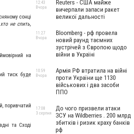
Reuters - США майже
12:43
Вчора
вичерпали запаси ракет
великої дальності
сняному сонці
 хто не спить,
Bloomberg - рф провела
11:27
Вчора
новий раунд таємних
зустрічей з Європою щодо
війни в Україні
ймовірний на
Армія РФ втратила на війні
10:59
ний тиск буде
Вчора
проти України ще 1130
військових і два засоби
ППО
ий, поривчатий
До чого призвели атаки
17:08
3 серпня
ЗСУ на Wildberries . 200 млрд
збитків і ризик краху банків
вдні та Сході
рф