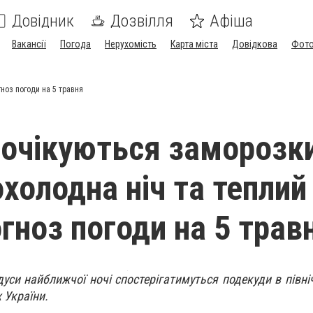
Довідник
Дозвілля
Афіша
Вакансії
Погода
Нерухомість
Карта міста
Довідкова
Фото
гноз погоди на 5 травня
і очікуються заморозк
охолодна ніч та теплий
гноз погоди на 5 трав
дуси найближчої ночі спостерігатимуться подекуди в півні
 України.