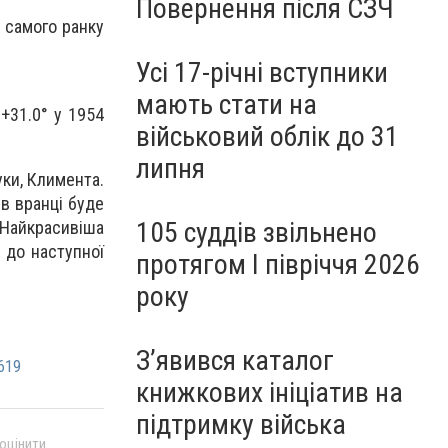
Повернення після СЗЧ
 самого ранку
Усі 17-річні вступники
мають стати на
+31.0° у 1954
військовий облік до 31
липня
уки, Климента.
ів вранці буде
105 суддів звільнено
 Найкрасивіша
 до наступної
протягом I півріччя 2026
року
З’явився каталог
619
книжкових ініціатив на
підтримку війська
 оцінити