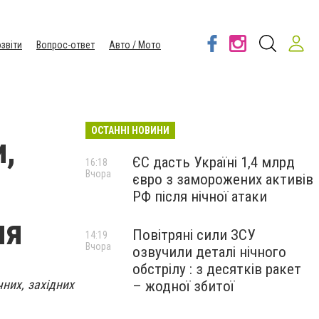
звіти
Вопрос-ответ
Авто / Мото
ОСТАННІ НОВИНИ
и,
ЄС дасть Україні 1,4 млрд
16:18
Вчора
євро з заморожених активів
РФ після нічної атаки
ня
Повітряні сили ЗСУ
14:19
Вчора
озвучили деталі нічного
обстрілу : з десятків ракет
чних, західних
– жодної збитої