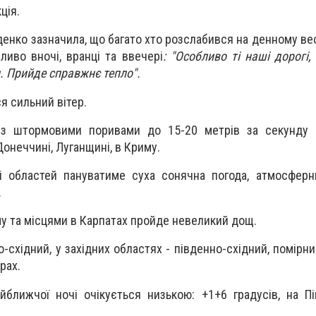
ція.
енко зазначила, що багато хто розслабився на денному ве
ливо вночі, вранці та ввечері
: "Особливо ті наші дорогі,
. Прийде справжнє тепло".
я сильний вітер.
р із штормовими поривами до 15-20 метрів за секунду 
онеччині, Луганщині, в Криму.
ті областей пануватиме суха сонячна погода, атмосфер
.
иму та місцями в Карпатах пройде невеликий дощ.
о-східний, у західних областях - південно-східний, помірн
орах.
йближчої ночі очікується низькою: +1+6 градусів, на Пі