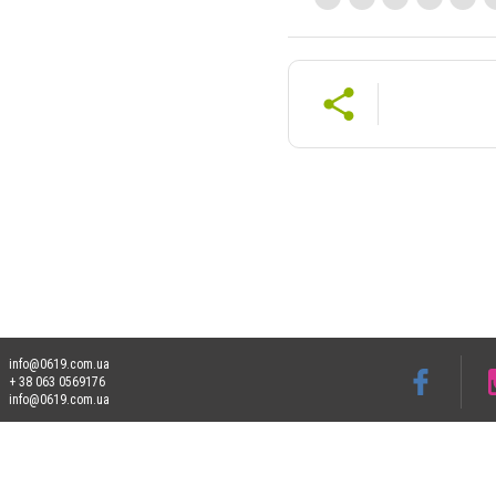
info@0619.com.ua
+ 38 063 0569176
info@0619.com.ua
Допускається цитування матеріалів без отримання попередньої згоди 0619.com.ua за
пошукових систем гіперпосилання на цитовані статті не нижче другого абзацу в тек
Матеріали з плашками "Новини компаній", "Промо", "Партнерський матеріал", "Партнер