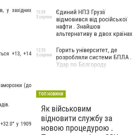
в, у західних
Єдиний НПЗ Грузії
15:59
3 серпня
відмовився від російської
нафти . Знайшов
альтернативу в двох країнах
Горить університет, де
12:33
ться +13, +14
3 серпня
розробляли системи БПЛА .
Удар по Бєлгороду
 Заморозки (до
ТОП НОВИНИ
адів.
Як військовим
відновити службу за
+32.0° у 1909
новою процедурою .