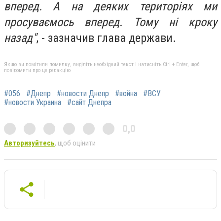
вперед. А на деяких територіях ми
просуваємось вперед. Тому ні кроку
назад"
, - зазначив глава держави.
Якщо ви помітили помилку, виділіть необхідний текст і натисніть Ctrl + Enter, щоб
повідомити про це редакцію
#056
#Днепр
#новости Днепр
#война
#ВСУ
#новости Украина
#сайт Днепра
0,0
Авторизуйтесь
, щоб оцінити