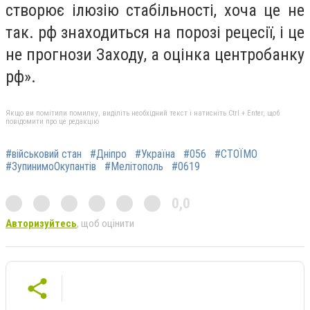
створює ілюзію стабільності, хоча це не
так. рф знаходиться на порозі рецесії, і це
не прогнози Заходу, а оцінка центробанку
рф».
Якщо ви помітили помилку, виділіть необхідний текст і натисніть Ctrl + Enter, щоб
повідомити про це редакцію
#військовий стан
#Дніпро
#Україна
#056
#СТОЇМО
#ЗупинимоОкупантів
#Мелітополь
#0619
0,0
Авторизуйтесь
, щоб оцінити