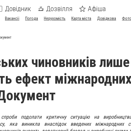
Довідник
Дозвілля
Афіша
Вакансії
Погода
Нерухомість
Карта міста
Довідкова
Фото
окумент
йських чиновників лише
ть ефект міжнародни
 Документ
 спроби подолати критичну ситуацію на виробництва
су, яка виникла внаслідок введених міжнародних са
чиновників вносить додатковий безлад у виробничі схеми