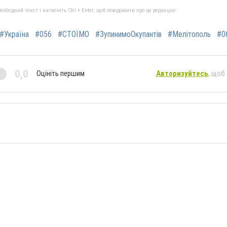
бхідний текст і натисніть Ctrl + Enter, щоб повідомити про це редакцію
#Україна
#056
#СТОЇМО
#ЗупинимоОкупантів
#Мелітополь
#0
0,0
Оцініть першим
Авторизуйтесь
, щоб