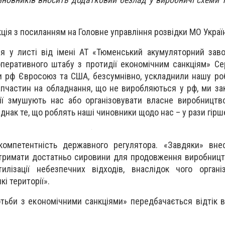
ція з посиланням на Головне управління розвідки МО Украї
я у листі від імені АТ «Тюменський акумуляторний зав
оперативного штабу з протидії економічним санкціям» Сер
ти рф Євросоюз та США, безсумнівно, ускладнили нашу роб
запчастин на обладнання, що не виробляються у рф, ми за
ії змушують нас або організовувати власне виробництв
нак те, що роблять наші чиновники щодо нас – у рази гірше 
омпетентність державного регулятора. «Завдяки» вне
тримати достатньо сировини для продовження виробницт
илізації небезпечних відходів, внаслідок чого органі
і території».
ротьби з економічними санкціями» передбачається відтік 