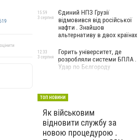
Єдиний НПЗ Грузії
15:59
3 серпня
відмовився від російської
619
нафти . Знайшов
альтернативу в двох країнах
 оцінити
Горить університет, де
12:33
3 серпня
розробляли системи БПЛА .
Удар по Бєлгороду
ТОП НОВИНИ
Як військовим
відновити службу за
новою процедурою .