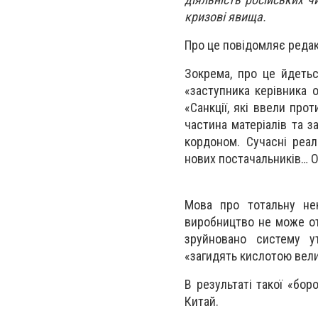
кризові явища.
Про це повідомляє редак
Зокрема, про це йдетьс
«заступника керівника 
«Санкції, які ввели про
частина матеріалів та 
кордоном. Сучасні реал
нових постачальників… Од
Мова про тотальну нек
виробництво не може о
зруйновано систему ут
«загидять кислотою велик
В результаті такої «бо
Китай.