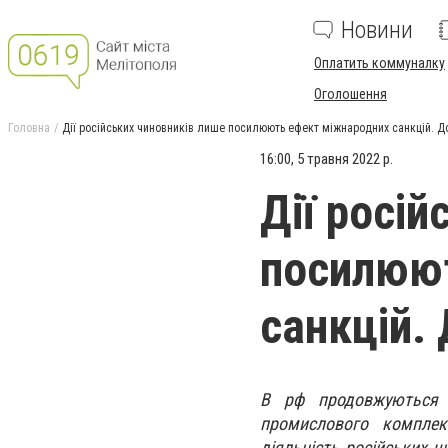
Новини
Оплатить коммуналку
Оголошення
Головна
Дії російських чиновників лише посилюють ефект міжнародних санкцій. Д
16:00, 5 травня 2022 р.
Дії росі
посилюю
санкцій.
​​В рф продовжуються
промислового комплек
діяльність російських 