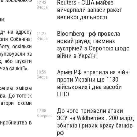
Reuters - США майже
12:43
Вчора
вичерпали запаси ракет
великої дальності
ни.
од» на адресу
Bloomberg - рф провела
11:27
гія Собяніна:
Вчора
новий раунд таємних
оту, оскільки
зустрічей з Європою щодо
куповували за
війни в Україні
о, або шукати
за санкції».
Армія РФ втратила на війні
10:59
Вчора
проти України ще 1130
військових і два засоби
сеним змінам
ППО
ва. До того ж
затори схеми
До чого призвели атаки
17:08
3 серпня
ЗСУ на Wildberries . 200 млрд
виробництва в
збитків і ризик краху банків
рф