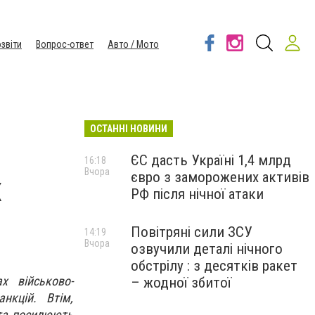
звіти
Вопрос-ответ
Авто / Мото
ОСТАННІ НОВИНИ
ЄС дасть Україні 1,4 млрд
16:18
Вчора
євро з заморожених активів
х
РФ після нічної атаки
Повітряні сили ЗСУ
14:19
Вчора
озвучили деталі нічного
обстрілу : з десятків ракет
х військово-
– жодної збитої
нкцій. Втім,
 та посилюють