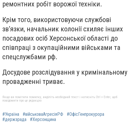
ремонтних робіт ворожої техніки.
Крім того, використовуючи службові
зв’язки, начальник колонії схиляє інших
посадових осіб Херсонської області до
співпраці з окупаційними військами та
спецслужбами рф.
Досудове розслідування у кримінальному
провадженні триває.
Якщо ви помітили помилку, виділіть необхідний текст і натисніть Ctrl + Enter, щоб
повідомити про це редакцію
#Україна
#військоваАгресіяРФ
#ОфісГенпрокурора
#держзрада
#Херсонщина