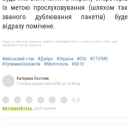
із метою прослуховування (шляхом так
званого дублювання пакетів) буде
відразу помічене.
Якщо ви помітили помилку, виділіть необхідний текст і натисніть Ctrl + Enter, щоб
повідомити про це редакцію
#військовий стан
#Дніпро
#Україна
#056
#СТОЇМО
#ЗупинимоОкупантів
#Мелітополь
#0619
Катерина Охотник
Головна редакторка 056.ua та 44.ua
0,0
Авторизуйтесь
, щоб оцінити