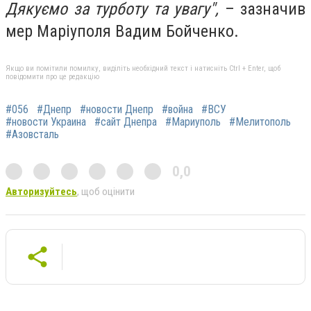
Дякуємо за турботу та увагу",
– зазначив
мер Маріуполя Вадим Бойченко.
Якщо ви помітили помилку, виділіть необхідний текст і натисніть Ctrl + Enter, щоб
повідомити про це редакцію
#056
#Днепр
#новости Днепр
#война
#ВСУ
#новости Украина
#сайт Днепра
#Мариуполь
#Мелитополь
#Азовсталь
0,0
Авторизуйтесь
, щоб оцінити