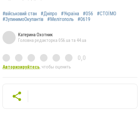
#військовий стан
#Дніпро
#Україна
#056
#СТОЇМО
#ЗупинимоОкупантів
#Мелітополь
#0619
Катерина Охотник
Головна редакторка 056.ua та 44.ua
0,0
Авторизируйтесь
, чтобы оценить