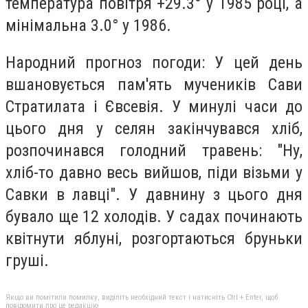
температура повітря +29.3° у 1985 році, а
мінімальна 3.0° у 1986.
Народний прогноз погоди: У цей день
вшановується пам'ять мучеників Сави
Стратилата і Євсевія. У минулі часи до
цього дня у селян закінчувався хліб,
розпочинався голодний травень: "Ну,
хліб-то давно весь вийшов, піди візьми у
Савки в лавці". У давнину з цього дня
бувало ще 12 холодів. У садах починають
квітнути яблуні, розгортаються бруньки
груші.
Якщо ви помітили помилку, виділіть необхідний текст і натисніть Ctrl + Enter, щоб
повідомити про це редакцію