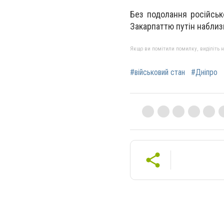
Без подолання російсько
Закарпаттю путін наблиз
Якщо ви помітили помилку, виділіть нео
#військовий стан
#Дніпро