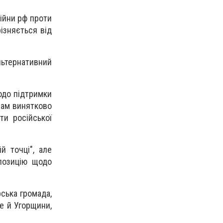
ійни рф проти
ізняється від
альтернативний
одо підтримки
рам винятково
ти російської
й точці", але
позицію щодо
ська громада,
ле й Угорщини,