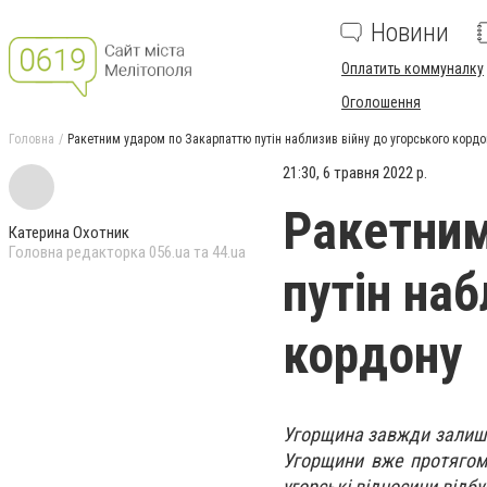
Новини
Оплатить коммуналку
Оголошення
Головна
Ракетним ударом по Закарпаттю путін наблизив війну до угорського кордо
21:30, 6 травня 2022 р.
Ракетним
Катерина Охотник
Головна редакторка 056.ua та 44.ua
путін наб
кордону
Угорщина завжди залишала
Угорщини вже протягом 
угорські відносини відбу