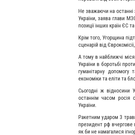
Не зважаючи на останні 
України, заява глави МЗ
позиції інших країн ЄС т
Крім того, Угорщина під
сценарій від Єврокомісії
А тому в найближчі міся
України в боротьбі прот
гуманітарну допомогу 
економіки та еліти та бл
Сьогодні ж відносини У
останнім часом росія 
України.
Ракетним ударом 3 травн
президент рф вчергове п
як би не намагалися ігно