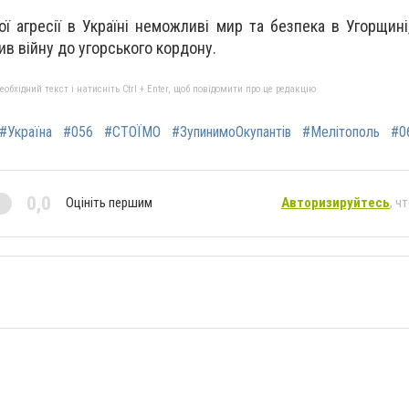
ї агресії в Україні неможливі мир та безпека в Угорщині
ив війну до угорського кордону.
бхідний текст і натисніть Ctrl + Enter, щоб повідомити про це редакцію
#Україна
#056
#СТОЇМО
#ЗупинимоОкупантів
#Мелітополь
#0
0,0
Оцініть першим
Авторизируйтесь
, ч