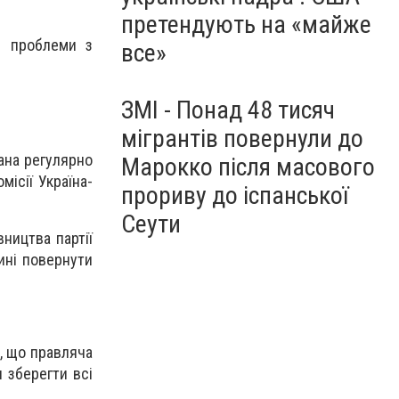
претендують на «майже
з проблеми з
все»
ЗМІ - Понад 48 тисяч
мігрантів повернули до
ана регулярно
Марокко після масового
місії Україна-
прориву до іспанської
Сеути
ництва партії
щині повернути
, що правляча
 зберегти всі