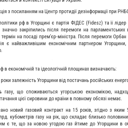
ція з посиланням на Центр протидії дезінформації при РНБ
літики рф в Угорщині є партія ФІДЕС (Fidesz) та її лідер
ні значно закріпились після перемоги на парламентських 
 термін на посаді прем’єр-міністра. Після перемоги Орбан
я є найважливішим економічним партнером Угорщини, 
ю.
ф в економічній та ідеологічній площинах визначають:
роки залежність Угорщини від постачань російських енерго
% газу, що споживаються угорською економікою, надход
стачання цієї сировини до країни в повному обсязі немає.
ано новий газовий контракт на 15 років, згідно з яким
млрд. кубометрів газу на рік, що складає близько половини
им є те, що за новою угодою газ йтиме до Угорщини в об