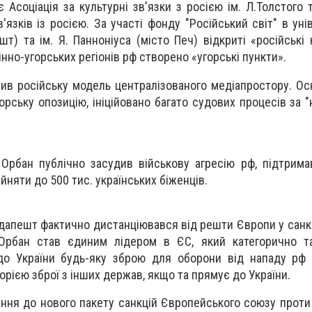
є Асоціація за культурні зв'язки з росією ім. Л.Толстого
'язків із росією. За участі фонду "Російський світ" в уні
т) та ім. Я. Панноніуса (місто Печ) відкриті «російські 
нно-угорських регіонів рф створено «угорські пункти».
ив російську модель централізованого медіапростору. Осн
орську опозицію, ініційовано багато судових процесів за 
 Орбан публічно засудив військову агресію рф, підтрима
йняти до 500 тис. українських біженців.
удапешт фактично дистанціювався від решти Європи у санк
. Орбан став єдиним лідером в ЄС, який категорично т
до України будь-яку зброю для оборони від нападу рф 
орією зброї з інших держав, якщо та прямує до України.
ня до нового пакету санкцій Європейського союзу проти р