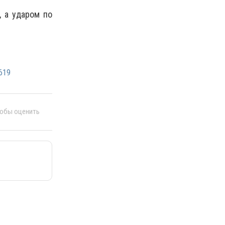
, а ударом по
619
тобы оценить