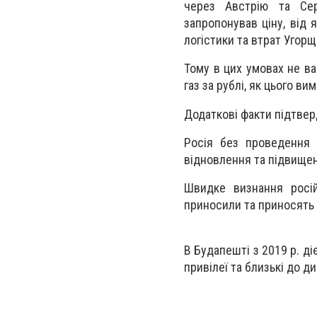
через Австрію та Сер
запропонував ціну, від 
логістики та втрат Угор
Тому в цих умовах не ва
газ за рублі, як цього ви
Додаткові факти підтвер
Росія без проведення 
відновлення та підвищен
Швидке визнання росій
приносили та приносять 
В Будапешті з 2019 р. д
привілеї та близькі до д