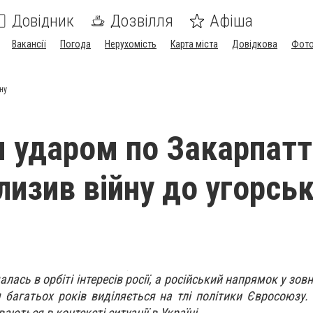
Довідник
Дозвілля
Афіша
Вакансії
Погода
Нерухомість
Карта міста
Довідкова
Фото
ну
 ударом по Закарпат
лизив війну до угорсь
сь в орбіті інтересів росії, а російський напрямок у зовн
багатьох років виділяється на тлі політики Євросоюзу. 
ваються в контексті ситуації в Україні.