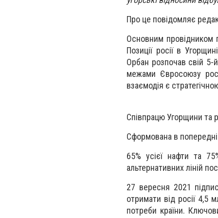
Про це повідомляє редак
Основним провідником по
Позиції росії в Угорщи
Орбан розпочав свій 5-й
межами Євросоюзу росі
взаємодія є стратегічно
Співпрацю Угорщини та р
Сформована в попередні 
65% усієї нафти та 75
альтернативних ліній по
27 вересня 2021 підпис
отримати від росії 4,5 
потреби країни. Ключов