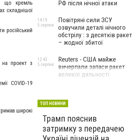
РФ після нічної атаки
о, що кремль
ах складнішої
Повітряні сили ЗСУ
14:19
5 серпня
озвучили деталі нічного
ти російський
обстрілу : з десятків ракет
– жодної збитої
Reuters - США майже
12:43
 на проект з
5 серпня
вичерпали запаси ракет
великої дальності
мії COVID-19
ТОП НОВИНИ
отримав широкі
Трамп пояснив
затримку з передачею
Україні ліцензій на