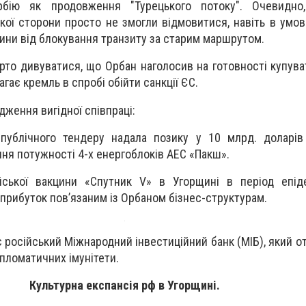
бію як продовження "Турецького потоку". Очевидн
якої сторони просто не змогли відмовитися, навіть в умов
щини від блокування транзиту за старим маршрутом.
рто дивуватися, що Орбан наголосив на готовності купува
магає кремль в спробі обійти санкції ЄС.
дження вигідної співпраці:
публічного тендеру надала позику у 10 млрд. доларів
ня потужності 4-х енергоблоків АЕС «Пакш».
ської вакцини «Спутник V» в Угорщині в період епіде
прибуток пов’язаним із Орбаном бізнес-структурам.
іє російський Міжнародний інвестиційний банк (МІБ), який 
ипломатичних імунітети.
Культурна експансія рф в Угорщині.