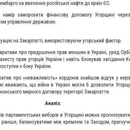
ембарго на ввезення російської нафти до країн ЄС.
 намір заморозити фінансову допомогу Угорщині чере
ом управління державою.
уацію на Закарпатті, використовуючи угорський фактор.
наративи про придушення прав меншин в Україні, уряд Орб
хисту прав угорців України і навіть блокував засідання Ко
оступки з боку України.
атив про «неважливість» кордонів знайшов відгук у керів
 які вважають, що війна в Україні могла б дозволити Угор
анонського мирного договору території Закарпаття.
Аналіз:
ів парламентських виборів в Угорщині можна прогнозувати
і раніше, балансуватиме між кремлем та Заходом, прагнучи
.