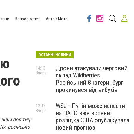
звіти
Вопрос-ответ
Авто / Мото
ОСТАННІ НОВИНИ
тю
Дрони атакували черговий
14:13
Вчора
склад Wildberries .
кого
Російський Єкатеринбург
прокинувся від вибухів
WSJ - Путін може напасти
12:47
Вчора
на НАТО вже восени:
ішній політиці
розвідка США опублікувала
Як російсько-
новий прогноз