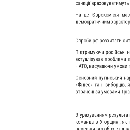
санкції враховуватимуть 
На це Єврокомісія має
демократичним характер
Спроби рф розхитати сит
Підтримуючи російські 
актуалізував проблеми за
НАТО, висуваючи умови п
Основний путінський нар
«Фідес» та її виборців,
втрачені за умовами Трі
З урахуванням результат
команда в Угорщині, як 
переваги від обох сторін