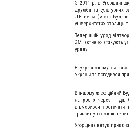
З 2011 р. в Угорщині ді
дружби та культурних зв
Л.Етвеша (місто Будапеш
університетах столиць фі
Теперішній уряд відтвор
ЗМІ активно атакують уг
уряду.
В українському питанні
України та погодився при
В іншому ж офіційний Б
на росію через її дії
відмовився постачати 
транзит угорською терит
Угорщина ветує приєднан