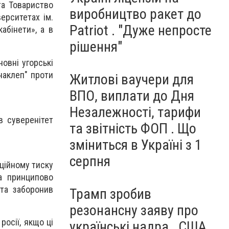
 та Товариство
виробництво ракет до
верситетах ім.
Patriot . "Дуже непросте
кабінети», а в
рішення"
овні угорські
"наклеп" проти
Житлові ваучери для
ВПО, виплати до Дня
Незалежності, тарифи
в суверенітет
та звітність ФОП . Що
зміниться в Україні з 1
серпня
ційному тиску
а принципово
та заборонив
Трамп зробив
резонансну заяву про
осії, якщо ці
українські надра . США