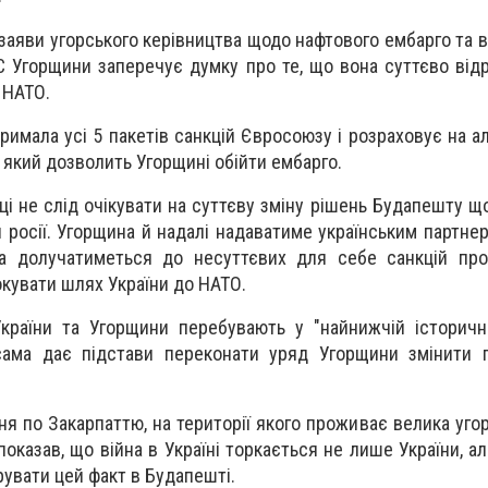
заяви угорського керівництва щодо нафтового ембарго та в
С Угорщини заперечує думку про те, що вона суттєво відр
а НАТО.
тримала усі 5 пакетів санкцій Євросоюзу і розраховує на 
, який дозволить Угорщині обійти ембарго.
ці не слід очікувати на суттєву зміну рішень Будапешту щ
и росії. Угорщина й надалі надаватиме українським партне
та долучатиметься до несуттєвих для себе санкцій про
окувати шлях України до НАТО.
країни та Угорщини перебувають у "найнижчій історичні
сама дає підстави переконати уряд Угорщини змінити 
я по Закарпаттю, на території якого проживає велика угор
оказав, що війна в Україні торкається не лише України, а
рувати цей факт в Будапешті.