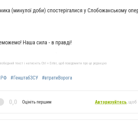
ника (минулої доби) спостерігалися у Слобожанському опе
еможемо! Наша сила - в правді!
бхідний текст і натисніть Ctrl + Enter, щоб повідомити про це редакцію
яРФ
#ГенштабЗСУ
#втратиВорога
0,0
Оцініть першим
Авторизуйтесь
, щоб