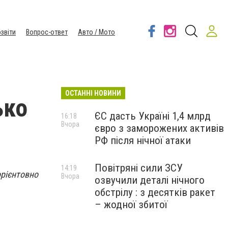
звіти
Вопрос-ответ
Авто / Мото
ОСТАННІ НОВИНИ
ько
ЄС дасть Україні 1,4 млрд
16:18
Вчора
євро з заморожених активів
РФ після нічної атаки
Повітряні сили ЗСУ
14:19
орієнтовно
Вчора
озвучили деталі нічного
обстрілу : з десятків ракет
– жодної збитої