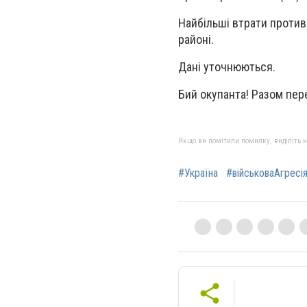
Найбільші втрати против
районі.
Дані уточнюються.
Бий окупанта! Разом пер
Якщо ви помітили помилку, виділіть нео
#Україна
#військоваАгресі