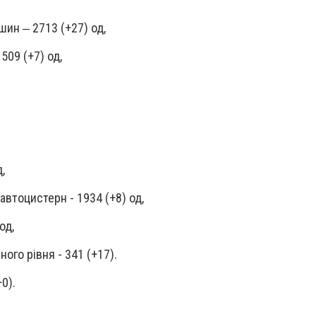
ин ‒ 2713 (+27) од,
509 (+7) од,
д,
 автоцистерн - 1934 (+8) од,
од,
ого рівня - 341 (+17).
+0).