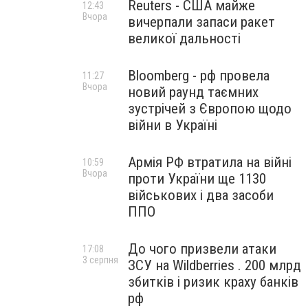
Reuters - США майже
12:43
Вчора
вичерпали запаси ракет
великої дальності
Bloomberg - рф провела
11:27
Вчора
новий раунд таємних
зустрічей з Європою щодо
війни в Україні
Армія РФ втратила на війні
10:59
Вчора
проти України ще 1130
військових і два засоби
ППО
До чого призвели атаки
17:08
3 серпня
ЗСУ на Wildberries . 200 млрд
збитків і ризик краху банків
рф