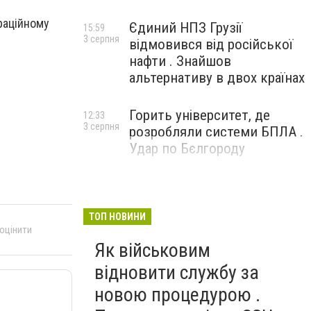
раційному
Єдиний НПЗ Грузії
15:59
3 серпня
відмовився від російської
нафти . Знайшов
альтернативу в двох країнах
Горить університет, де
12:33
3 серпня
розробляли системи БПЛА .
Удар по Бєлгороду
ТОП НОВИНИ
 оцінити
Як військовим
відновити службу за
новою процедурою .