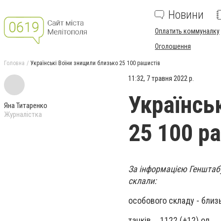
Новини
Оплатить коммуналку
Оголошення
Головна
Українські Воїни знищили близько 25 100 рашистів
11:32, 7 травня 2022 р.
Українсь
Яна Титаренко
Журналістка
25 100 р
За інформацією Генштабу
склали:
особового складу - близь
танків ‒ 1122 (+12) од,