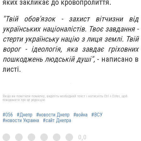
яких закликає до кровопролиття.
"Твій обов'язок - захист вітчизни від
українських націоналістів. Твоє завдання -
стерти українську націю з лиця землі. Твій
ворог - ідеологія, яка завдає гріховних
пошкоджень людській душі",
- написано в
листі.
Якщо ви помітили помилку, виділіть необхідний текст і натисніть Ctrl + Enter, щоб
повідомити про це редакцію
#056
#Днепр
#новости Днепр
#война
#ВСУ
#новости Украина
#сайт Днепра
0,0