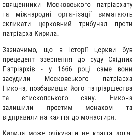
священники Московського патріархату
та міжнародні організації вимагають
скликати церковний трибунал проти
патріарха Кирила.
Зазначимо, що в історії церкви був
прецедент звернення до суду Східних
Патріархів - у 1666 році саме вони
засудили Московського патріарха
Никона, позбавивши його патріаршества
та єпископського сану. Никона
залишили простим монахом та
відправили на каяття до монастиря.
Кирила може очікувати не краща доля.