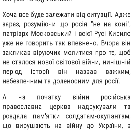
Хоча все буде залежати від ситуації. Адже
зараз, розуміючи що росія "не на коні",
патріарх Московський і всієї Русі Кирило
уже не говорить так впевнено. Вчора він
закликав віруючих молитися про те, щоб
не сталося нової світової війни, нинішній
період історії він назвав важким,
небезпечним та доленосним для росії.
А на початку війни російська
православна церква надрукували та
роздала пам'ятки солдатам-окупантам,
що вирушають на війну до України, в