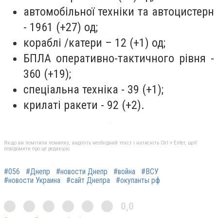
автомобільної техніки та автоцистерн
- 1961 (+27) од;
кораблі /катери – 12 (+1) од;
БПЛА оперативно-тактичного рівня -
360 (+19);
спеціальна техніка - 39 (+1);
крилаті ракети - 92 (+2).
Якщо ви помітили помилку, виділіть необхідний текст і натисніть Ctrl + Enter, щоб
повідомити про це редакцію
#056
#Днепр
#новости Днепр
#война
#ВСУ
#новости Украина
#сайт Днепра
#окупанты рф
0,0