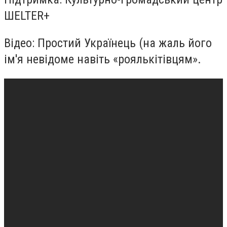
ШELTER+
Відео: Простий Українець (на жаль його
ім'я невідоме навіть «роялькітівцям».