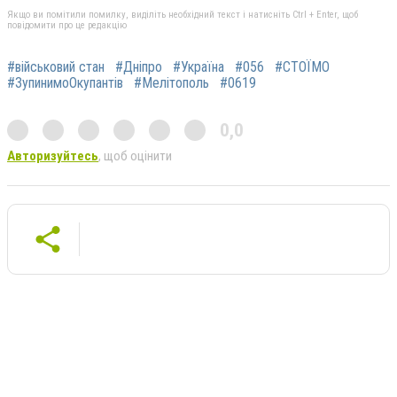
Якщо ви помітили помилку, виділіть необхідний текст і натисніть Ctrl + Enter, щоб
повідомити про це редакцію
#військовий стан
#Дніпро
#Україна
#056
#СТОЇМО
#ЗупинимоОкупантів
#Мелітополь
#0619
0,0
Авторизуйтесь
, щоб оцінити