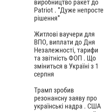
виробництво ракет до
Patriot . "Дуже непросте
рішення"
Житлові ваучери для
ВПО, виплати до Дня
Незалежності, тарифи
та звітність ФОП . Що
зміниться в Україні з 1
серпня
Трамп зробив
резонансну заяву про
українські надра . США