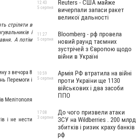
Reuters - США майже
12:43
5 серпня
вичерпали запаси ракет
великої дальності
ють стріляти в
гувальників і
Bloomberg - рф провела
11:27
авня. А потім
5 серпня
новий раунд таємних
зустрічей з Європою щодо
війни в Україні
ину з вечора 8
Армія РФ втратила на війні
10:59
5 серпня
ень Перемоги і
проти України ще 1130
військових і два засоби
ППО
ів Мелітополя
До чого призвели атаки
17:08
3 серпня
ЗСУ на Wildberries . 200 млрд
ів і не нести
збитків і ризик краху банків
рф