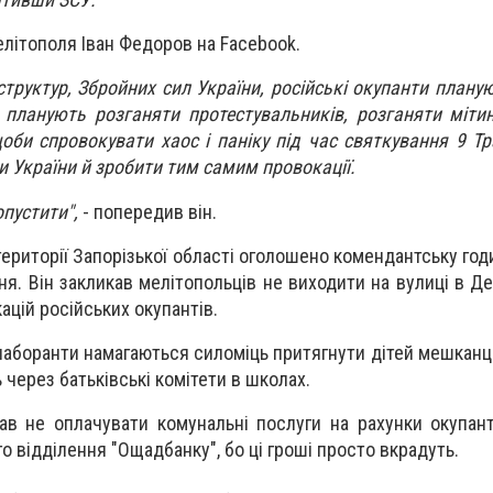
літополя Іван Федоров на Facebook.
структур, Збройних сил України, російські окупанти плану
планують розганяти протестувальників, розганяти мітин
оби спровокувати хаос і паніку під час святкування 9 Тр
и України й зробити тим самим провокації.
пустити",
- попередив він.
території Запорізької області оголошено комендантську год
ня. Він закликав мелітопольців не виходити на вулиці в Д
ацій російських окупантів.
лаборанти намагаються силоміць притягнути дітей мешканц
через батьківські комітети в школах.
ав не оплачувати комунальні послуги на рахунки окупант
го відділення "Ощадбанку", бо ці гроші просто вкрадуть.