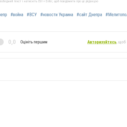
бхідний текст і натисніть Ctrl + Enter, щоб повідомити про це редакцію
непр
#война
#ВСУ
#новости Украина
#сайт Днепра
#Мелитопо
0,0
Оцініть першим
Авторизуйтесь
, щоб