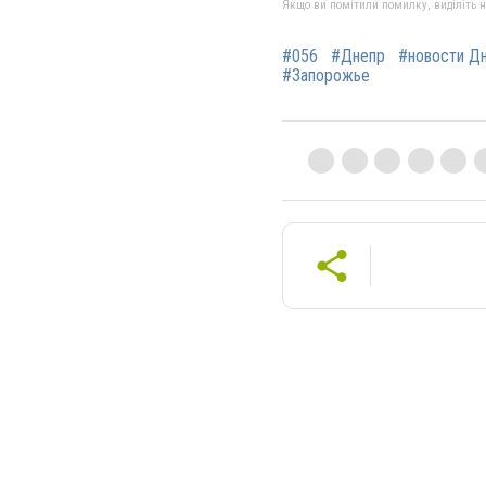
Якщо ви помітили помилку, виділіть нео
#056
#Днепр
#новости Д
#Запорожье