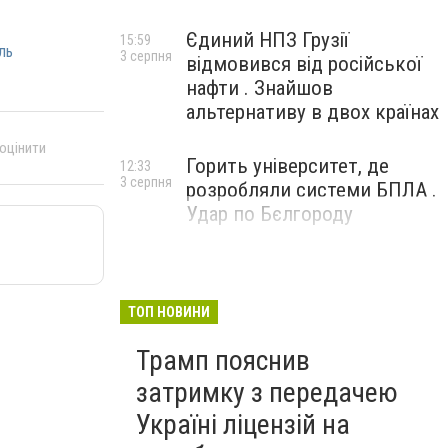
Єдиний НПЗ Грузії
15:59
ль
3 серпня
відмовився від російської
нафти . Знайшов
альтернативу в двох країнах
 оцінити
Горить університет, де
12:33
3 серпня
розробляли системи БПЛА .
Удар по Бєлгороду
ТОП НОВИНИ
Трамп пояснив
затримку з передачею
Україні ліцензій на