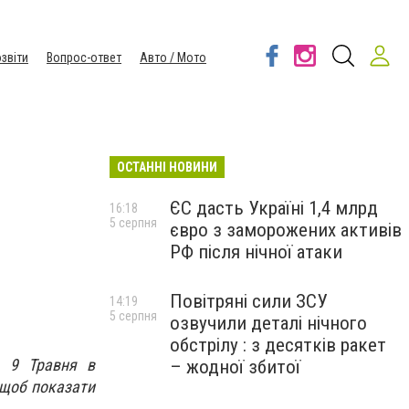
звіти
Вопрос-ответ
Авто / Мото
ОСТАННІ НОВИНИ
ЄС дасть Україні 1,4 млрд
16:18
5 серпня
євро з заморожених активів
РФ після нічної атаки
Повітряні сили ЗСУ
14:19
5 серпня
озвучили деталі нічного
обстрілу : з десятків ракет
ь 9 Травня в
– жодної збитої
 щоб показати