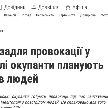
Довідник
Дозвілля
Афіша
Вакансії
Погода
Нерухомість
Карта міста
Довідкова
Фото
дей
задля провокації у
лі окупанти планують
 в людей
йські окупанти готують провокації під час святкуван
Мелітополі з розстрілом людей. Це сплановано для того,
ативши ЗСУ.