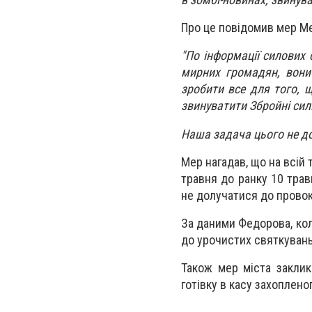
Про це повідомив мер Ме
"По інформації силових 
мирних громадян, вони 
зробити все для того, щ
звинуватити Збройні сил
Наша задача цього не до
Мер нагадав, що на всій 
травня до ранку 10 трав
не долучатися до провок
За даними Федорова, ко
до урочистих святкувань 
Також мер міста заклик
готівку в касу захоплено