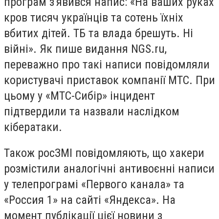
програм з'явився напис: «На ваших руках
кров тисяч українців та сотень їхніх
вбитих дітей. ТБ та влада брешуть. Ні
війні». Як пише видання NGS.ru,
переважно про такі написи повідомляли
користувачі приставок компанії МТС. При
цьому у «МТС-Сибір» інцидент
підтвердили та назвали наслідком
кібератаки.
Також росЗМІ повідомляють, що хакери
розмістили аналогічні антивоєнні написи
у телепрограмі «Первого канала» та
«Россия 1» на сайті «Яндекса». На
момент публікації цієї новини з