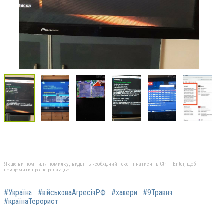
Якщо ви помітили помилку, виділіть необхідний текст і натисніть Ctrl + Enter, щоб
повідомити про це редакцію
#Україна
#військоваАгресіяРФ
#хакери
#9Травня
#країнаТерорист