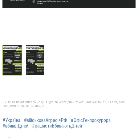
Якщо ви помітили помилку, виділіть необхідний текст і натисніть Ctrl + Enter, щоб
повідомити про це редакцію
#Україна
#військоваАгресіяРФ
#ОфісГенпрокурора
#вбивціДітей
#рашистиВбиваютьДітей