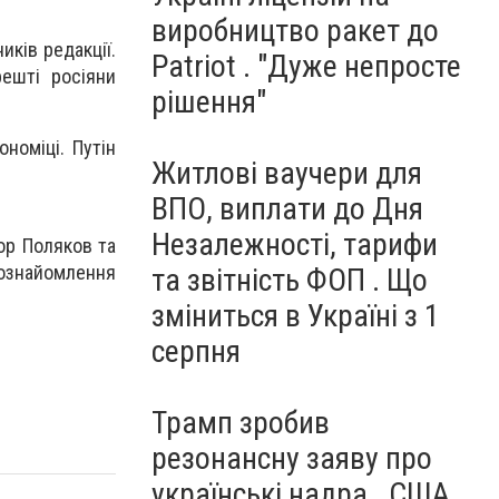
виробництво ракет до
иків редакції.
Patriot . "Дуже непросте
решті росіяни
рішення"
номіці. Путін
Житлові ваучери для
ВПО, виплати до Дня
Незалежності, тарифи
ор Поляков та
 ознайомлення
та звітність ФОП . Що
зміниться в Україні з 1
серпня
Трамп зробив
резонансну заяву про
українські надра . США