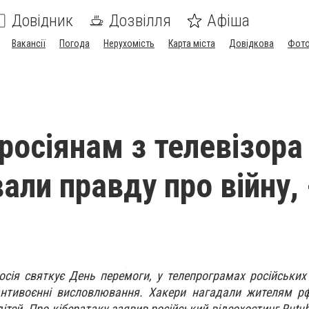
Довідник
Дозвілля
Афіша
Вакансії
Погода
Нерухомість
Карта міста
Довідкова
Фото
 росіянам з телевізора
али правду про війну, 
осія святкує День перемоги, у телепрограмах російських
антивоєнні висловлювання. Хакери нагадали жителям рф
дітей. Про кібератаку заявив російський відеохостинг Rut