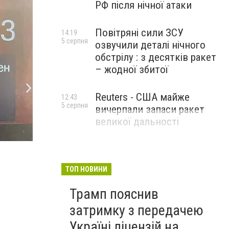
РФ після нічної атаки
Повітряні сили ЗСУ
14:19
5 серпня
озвучили деталі нічного
обстрілу : з десятків ракет
– жодної збитої
Reuters - США майже
12:43
5 серпня
вичерпали запаси ракет
великої дальності
ТОП НОВИНИ
Трамп пояснив
затримку з передачею
Україні ліцензій на