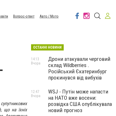
звіти
Вопрос-ответ
Авто / Мото
ОСТАННІ НОВИНИ
Дрони атакували черговий
14:13
Вчора
склад Wildberries .
-
Російський Єкатеринбург
прокинувся від вибухів
WSJ - Путін може напасти
12:47
Вчора
на НАТО вже восени:
 супутникових
розвідка США опублікувала
, що на їхніх
новий прогноз
ube. Anonymous