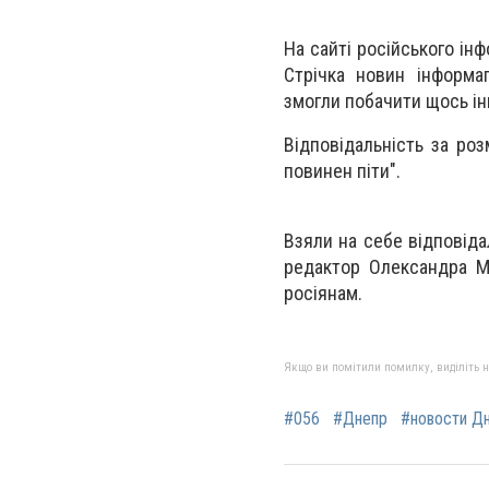
На сайті російського інф
Стрічка новин інформа
змогли побачити щось інш
Відповідальність за ро
повинен піти".
Взяли на себе відповіда
редактор Олександра Мі
росіянам.
Якщо ви помітили помилку, виділіть нео
#056
#Днепр
#новости Д