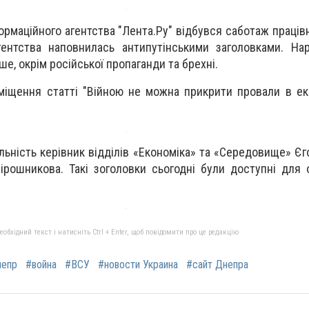
ормаційного агентства "Лента.Ру" відбувся саботаж працівн
гентства наповнилась антипутінськими заголовками. На
е, окрім російської пропаганди та брехні.
зміщення статті "Війною не можна прикрити провали в еко
льність керівник відділів «Економіка» та «Середовище» Єг
рошникова. Такі зоголовки сьогодні були доступні для
бхідний текст і натисніть Ctrl + Enter, щоб повідомити про це редакцію
непр
#война
#ВСУ
#новости Украина
#сайт Днепра