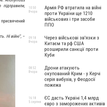
 підправили,
Армія РФ втратила на війні
10:50
Вчора
проти України ще 1210
військових і три засоби
 присвячений
ППО
ь. Ні війні",
–
Через військові зв'язки з
09:18
Вчора
Китаєм та рф США
розширили санкції проти
Куби
Дрони атакують
08:52
Вчора
окупований Крим - у Керчі
серія вибухів, у Феодосії
пожежа
ЄС дасть Україні 1,4 млрд
16:18
5 серпня
євро з заморожених активів