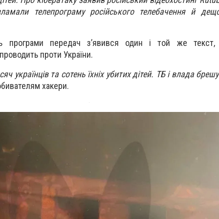
ламали телепрограму російського телебачення й дещо
ть програми передач з’явився один і той же текст,
н проводить проти України.
ч українців та сотень їхніх убитих дітей. ТБ і влада брешут
обивателям хакери.