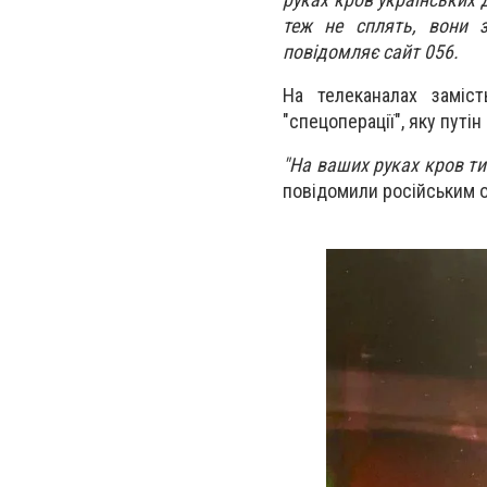
теж не сплять, вони з
повідомляє сайт 056.
На телеканалах заміс
"спецоперації", яку путі
"На ваших руках кров тися
повідомили російським 