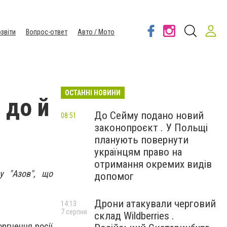
звіти
Вопрос-ответ
Авто / Мото
ОСТАННІ НОВИНИ
 до й
До Сейму подано новий
08:51
законопроєкт . У Польщі
планують повернути
українцям право на
отримання окремих видів
у "Азов", що
допомог
Дрони атакували черговий
14:13
7 серпня
склад Wildberries .
оргнення росії