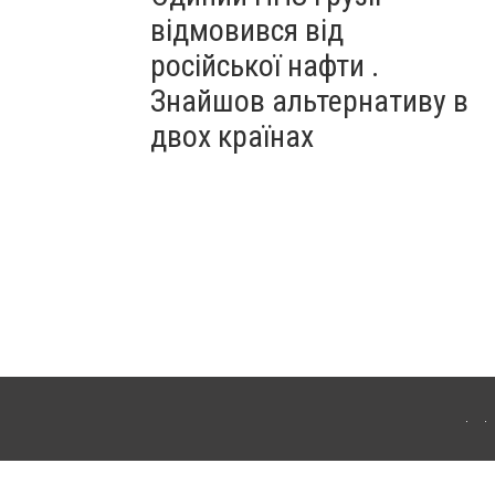
відмовився від
російської нафти .
Знайшов альтернативу в
двох країнах
ітополя. Для інтернет-видань обов'язкове розміщення прямого, відкритого для