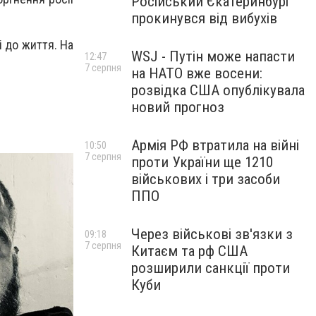
Російський Єкатеринбург
прокинувся від вибухів
і до життя. На
WSJ - Путін може напасти
12:47
7 серпня
на НАТО вже восени:
розвідка США опублікувала
новий прогноз
Армія РФ втратила на війні
10:50
7 серпня
проти України ще 1210
військових і три засоби
ППО
Через військові зв'язки з
09:18
7 серпня
Китаєм та рф США
розширили санкції проти
Куби