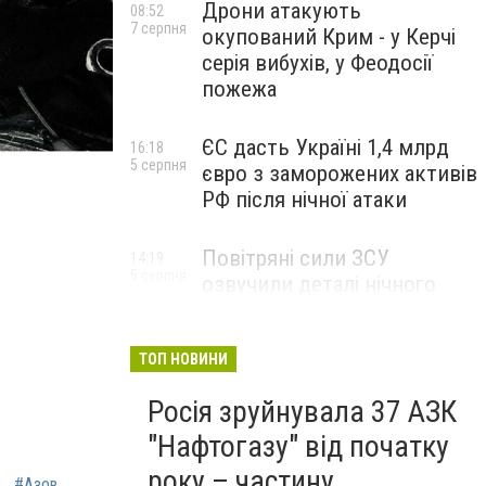
Дрони атакують
08:52
7 серпня
окупований Крим - у Керчі
серія вибухів, у Феодосії
пожежа
ЄС дасть Україні 1,4 млрд
16:18
5 серпня
євро з заморожених активів
РФ після нічної атаки
Повітряні сили ЗСУ
14:19
5 серпня
озвучили деталі нічного
обстрілу : з десятків ракет
– жодної збитої
ТОП НОВИНИ
Росія зруйнувала 37 АЗК
"Нафтогазу" від початку
року – частину
ь
#Азов