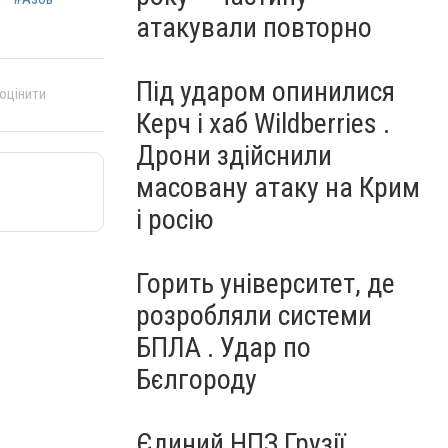
атакували повторно
Під ударом опинилися
 оцінити
Керч і хаб Wildberries .
Дрони здійснили
масовану атаку на Крим
і росію
Горить університет, де
розробляли системи
БПЛА . Удар по
Бєлгороду
Єдиний НПЗ Грузії