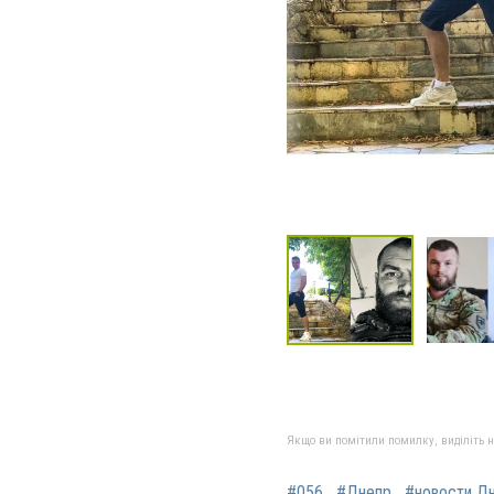
Якщо ви помітили помилку, виділіть нео
#056
#Днепр
#новости Д