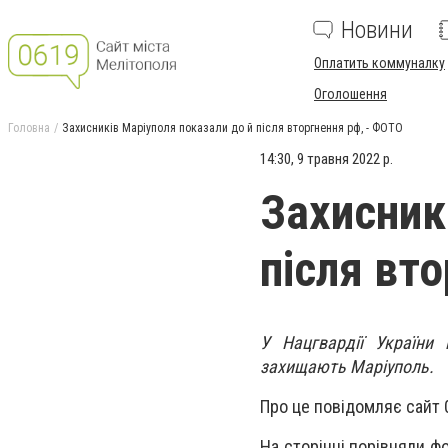
Новини
Оплатить коммуналку
Оголошення
Головна
Захисників Маріуполя показали до й після вторгнення рф, - ФОТО
14:30, 9 травня 2022 р.
Захисник
після вт
У Нацгвардії України 
захищають Маріуполь.
Про це повідомляє сайт 
На сторінці порівняли ф