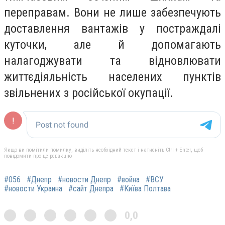
переправам. Вони не лише забезпечують
доставлення вантажів у постраждалі
куточки, але й допомагають
налагоджувати та відновлювати
життєдіяльність населених пунктів
звільнених з російської окупації.
Якщо ви помітили помилку, виділіть необхідний текст і натисніть Ctrl + Enter, щоб
повідомити про це редакцію
#056
#Днепр
#новости Днепр
#война
#ВСУ
#новости Украина
#сайт Днепра
#Київа Полтава
0,0