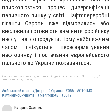
прискорюється процес диверсифікації
паливного ринку у світі. Нафтопереробні
гіганти Європи вже відмовились або
висловили готовність замінити російську
нафту і нафтопродукти. Тому найближчим
часом очікується переформатування
нафторинку і постачання європейського
пального до України пожвавиться.
Якщо ви помітили помилку, виділіть необхідний текст і натисніть Ctrl + Enter, щоб
повідомити про це редакцію
#військовий стан
#Дніпро
#Україна
#056
#СТОЇМО
#ЗупинимоОкупантів
#Мелітополь
#0619
Катерина Охотник