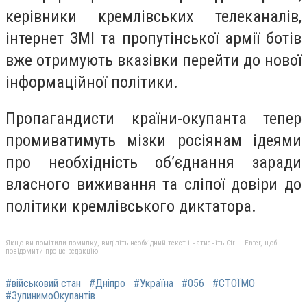
керівники кремлівських телеканалів,
інтернет ЗМІ та пропутінської армії ботів
вже отримують вказівки перейти до нової
інформаційної політики.
Пропагандисти країни-окупанта тепер
промиватимуть мізки росіянам ідеями
про необхідність об’єднання заради
власного виживання та сліпої довіри до
політики кремлівського диктатора.
Якщо ви помітили помилку, виділіть необхідний текст і натисніть Ctrl + Enter, щоб
повідомити про це редакцію
#військовий стан
#Дніпро
#Україна
#056
#СТОЇМО
#ЗупинимоОкупантів