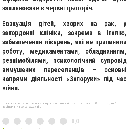
заплановане в червні цьогоріч.
Евакуація дітей, хворих на рак, у
закордонні клініки, зокрема в Італію,
забезпечення лікарень, які не припинили
роботу, медикаментами, обладнанням,
реанімобілями, психологічний супровід
вимушених переселенців – основні
напрями діяльності «Запоруки» під час
війни.
Якщо ви помітили помилку, виділіть необхідний текст і натисніть Ctrl + Enter, щоб
повідомити про це редакцію
0,0