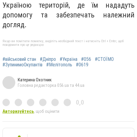
Україною територій, де їм нададуть
допомогу та забезпечать належний
догляд.
Якщо ви помітили помилку, виділіть необхідний текст і натисніть Ctrl + Enter, щоб
повідомити про це редакцію
#військовий стан
#Дніпро
#Україна
#056
#СТОЇМО
#ЗупинимоОкупантів
#Мелітополь
#0619
Катерина Охотник
Головна редакторка 056.ua та 44.ua
0,0
Авторизуйтесь
, щоб оцінити