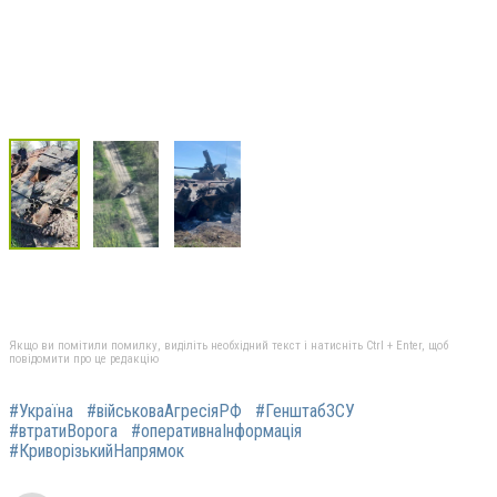
Якщо ви помітили помилку, виділіть необхідний текст і натисніть Ctrl + Enter, щоб
повідомити про це редакцію
#Україна
#військоваАгресіяРФ
#ГенштабЗСУ
#втратиВорога
#оперативнаІнформація
#КриворізькийНапрямок