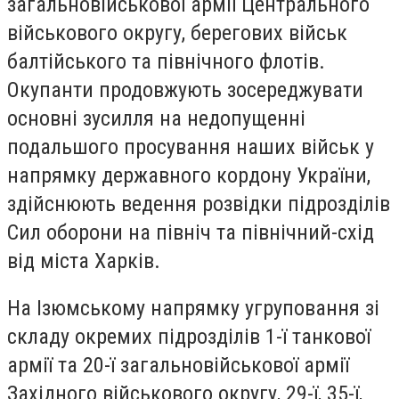
загальновійськової армії Центрального
військового округу, берегових військ
балтійського та північного флотів.
Окупанти продовжують зосереджувати
основні зусилля на недопущенні
подальшого просування наших військ у
напрямку державного кордону України,
здійснюють ведення розвідки підрозділів
Сил оборони на північ та північний-схід
від міста Харків.
На Ізюмському напрямку угруповання зі
складу окремих підрозділів 1-ї танкової
армії та 20-ї загальновійськової армії
Західного військового округу, 29-ї, 35-ї,