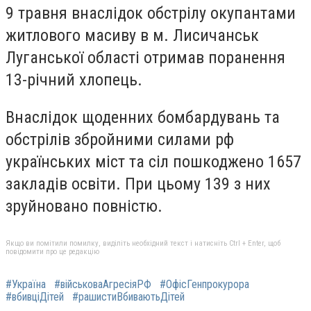
9 травня внаслідок обстрілу окупантами
житлового масиву в м. Лисичанськ
Луганської області отримав поранення
13-річний хлопець.
Внаслідок щоденних бомбардувань та
обстрілів збройними силами рф
українських міст та сіл пошкоджено 1657
закладів освіти. При цьому 139 з них
зруйновано повністю.
Якщо ви помітили помилку, виділіть необхідний текст і натисніть Ctrl + Enter, щоб
повідомити про це редакцію
#Україна
#військоваАгресіяРФ
#ОфісГенпрокурора
#вбивціДітей
#рашистиВбиваютьДітей