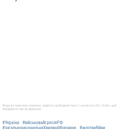
Якщо ви помітили помилку, виділіть необхідний текст і натисніть Ctrl + Enter, щоб
повідомити про це редакцію
#Україна
#військоваАгресіяРФ
#загальнонаціональнаХвилинаМовчання
#жертвиВійни