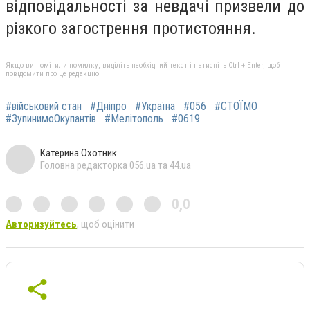
відповідальності за невдачі призвели до
різкого загострення протистояння.
Якщо ви помітили помилку, виділіть необхідний текст і натисніть Ctrl + Enter, щоб
повідомити про це редакцію
#військовий стан
#Дніпро
#Україна
#056
#СТОЇМО
#ЗупинимоОкупантів
#Мелітополь
#0619
Катерина Охотник
Головна редакторка 056.ua та 44.ua
0,0
Авторизуйтесь
, щоб оцінити