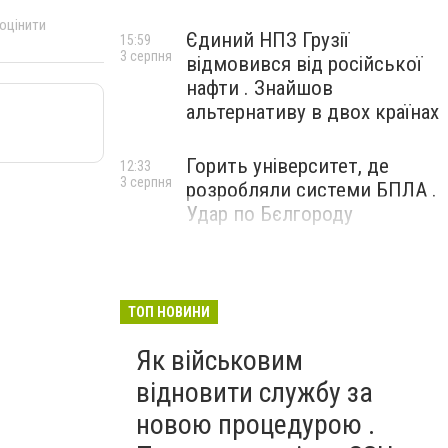
 оцінити
Єдиний НПЗ Грузії
15:59
3 серпня
відмовився від російської
нафти . Знайшов
альтернативу в двох країнах
Горить університет, де
12:33
3 серпня
розробляли системи БПЛА .
Удар по Бєлгороду
ТОП НОВИНИ
Як військовим
відновити службу за
новою процедурою .