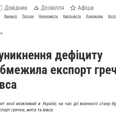
Довідник
Дозвілля
Афіша
Вакансії
Погода
Нерухомість
Карта міста
Довідкова
Фото
са
уникнення дефіциту
обмежила експорт греч
івса
цит якої можливий в Україні, на час дії воєнного стану б
порт гречки, жита та вівса.