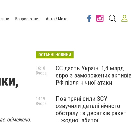
звіти
Вопрос-ответ
Авто / Мото
ОСТАННІ НОВИНИ
ЄС дасть Україні 1,4 млрд
16:18
Вчора
євро з заморожених активів
ки,
РФ після нічної атаки
Повітряні сили ЗСУ
14:19
Вчора
озвучили деталі нічного
обстрілу : з десятків ракет
уде обмежено.
– жодної збитої