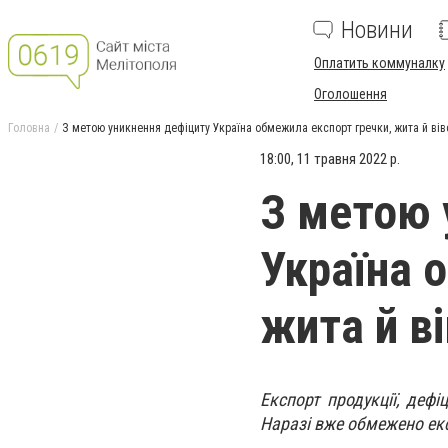
Новини
Оплатить коммуналку
Оголошення
Головна
З метою уникнення дефіциту Україна обмежила експорт гречки, жита й вів
18:00, 11 травня 2022 р.
З метою 
Україна 
жита й в
Експорт продукції, дефі
Наразі вже обмежено екс