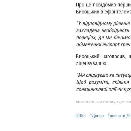
Про це повідомив перший
Висоцький в ефірі телем
"У відповідному рішенні
закладена необхідність
позиціях, де ми бачимо
обмежений експорт гречк
Висоцький наголосив, 
ліцензуванню.
"Ми слідкуємо за ситуаці
Щоб розуміти, скільки
соняшникової олії чи кук
Якщо ви помітили помилку, виділіть нео
#056
#Днепр
#новости Д