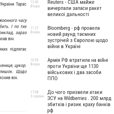
Reuters - США майже
12:43
України Тарас
Вчора
вичерпали запаси ракет
великої дальності
воєнного часу
ить. І по тих
Bloomberg - рф провела
11:27
риклад, зараз
Вчора
новий раунд таємних
азав він.
зустрічей з Європою щодо
війни в Україні
яких підлягає
Армія РФ втратила на війні
10:59
Вчора
шениця, цукор.
проти України ще 1130
длишок. Щодо
військових і два засоби
яснив він.
ППО
До чого призвели атаки
17:08
3 серпня
ЗСУ на Wildberries . 200 млрд
збитків і ризик краху банків
рф