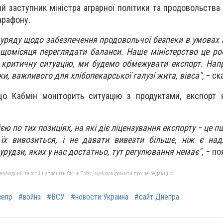
 заступник міністра аграрної політики та продовольства 
арафону.
 уряду щодо забезпечення продовольчої безпеки в умовах 
 щомісяця переглядати баланси. Наше міністерство це роб
 критичну ситуацію, ми будемо обмежувати експорт. Нап
и, важливого для хлібопекарської галузі жита, вівса"
, − ск
що Кабмін моніторить ситуацію з продуктами, експорт 
єю по тих позиціях, на які діє ліцензування експорту − це п
 їх вивозиться, і не давати вивезти більше, ніж є на
урудзи, яких у нас достатньо, тут регулювання немає",
− по
бхідний текст і натисніть Ctrl + Enter, щоб повідомити про це редакцію
непр
#война
#ВСУ
#новости Украина
#сайт Днепра