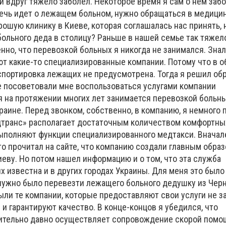
и вдруг тяжело заболел. Некоторое время я сам о нем забо
 речь идет о лежащем больном, нужно обращаться в медици
ошую клинику в Киеве, которая соглашалась нас принять, н
больного деда в столицу? Раньше в нашей семье так тяжел
енно, что перевозкой больных я никогда не занимался. Знал
ют какие-то специализированные компании. Потому что в 
спортировка лежащих не предусмотрена. Тогда я решил обр
 посоветовали мне воспользоваться услугами компании
ая на протяжении многих лет занимается перевозкой больны
раине. Перед звонком, собственно, в компанию, я немного 
едтранс» располагает достаточным количеством комфортны
ыполняют функции специализированного медтакси. Вначал
о прочитал на сайте, что компанию создали главным обра
еву. Но потом нашел информацию и о том, что эта служба
 известна и в других городах Украины. Для меня это было
нужно было перевезти лежащего больного дедушку из Черн
ыли те компании, которые предоставляют свои услуги не за
 и гарантируют качество. В конце-концов я убедился, что
ительно давно осуществляет сопровождение скорой помо