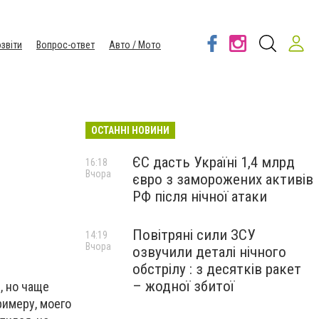
звіти
Вопрос-ответ
Авто / Мото
ОСТАННІ НОВИНИ
ЄС дасть Україні 1,4 млрд
16:18
Вчора
євро з заморожених активів
РФ після нічної атаки
Повітряні сили ЗСУ
14:19
Вчора
озвучили деталі нічного
обстрілу : з десятків ракет
– жодної збитої
, но чаще
римеру, моего