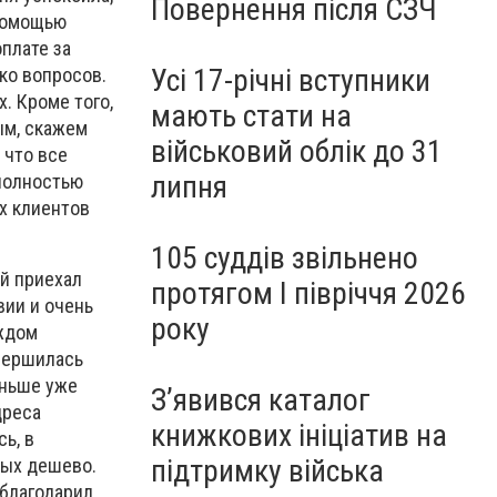
Повернення після СЗЧ
 помощью
оплате за
Усі 17-річні вступники
ко вопросов.
. Кроме того,
мають стати на
ым, скажем
військовий облік до 31
 что все
липня
полностью
х клиентов
105 суддів звільнено
й приехал
протягом I півріччя 2026
вии и очень
року
аждом
вершилась
аньше уже
З’явився каталог
дреса
книжкових ініціатив на
ь, в
підтримку війська
ных дешево.
облагодарил