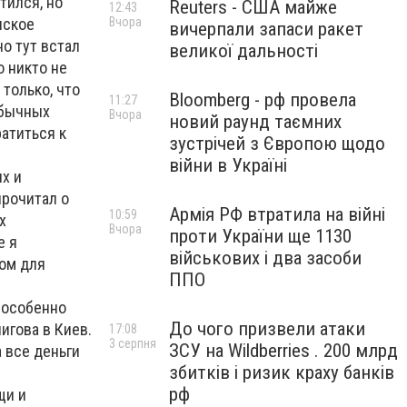
тился, но
Reuters - США майже
12:43
нское
Вчора
вичерпали запаси ракет
о тут встал
великої дальності
о никто не
 только, что
Bloomberg - рф провела
11:27
обычных
Вчора
новий раунд таємних
атиться к
зустрічей з Європою щодо
війни в Україні
х и
прочитал о
Армія РФ втратила на війні
10:59
х
Вчора
проти України ще 1130
е я
військових і два засоби
зом для
ППО
 особенно
До чого призвели атаки
игова в Киев.
17:08
3 серпня
ЗСУ на Wildberries . 200 млрд
 все деньги
збитків і ризик краху банків
рф
щи и