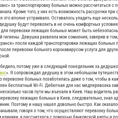
транс» за транспортировку больных можно рассчитаться с
инала. Кроме того, у них есть возможность рассрочки при 
я это вполне устраивало. Оставалось уладить еще несколь
дедушку будут перевозить в не очень комфортных условиях
т для перевозки лежащих больных может быть небезопасн
ей гигиены. Девушка развеяла мои сомнения, заверив в том,
трансе» после каждой транспортировки лежащих больных 
после перевозки больного коронавирусом услуга для други
сной.
убедило, потому уже в следующий понедельник за дедушко
анс
». Я сопровождал дедушку в этом небольшом путешест
о перевозке больных позаботилась даже о том, чтобы в к
лен бесплатный Wi-Fi. Дебютная для нас медперевозка за
 несколько часов пути мы въехали в Киев. Наш водитель р
перевозку лежащих больных в Киев, следовательно, знал а
ник. Поэтому и нашу нашел довольно быстро. Как оказалос
анывали, говоря о том, что осуществляют перевозку боль
 клиники, я рассчитался с помощью банковской карты и п