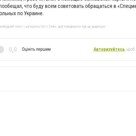
 пообещал, что буду всем советовать обращаться в «Спецм
ольных по Украине.
бхідний текст і натисніть Ctrl + Enter, щоб повідомити про це редакцію
0,0
Оцініть першим
Авторизуйтесь
, щоб