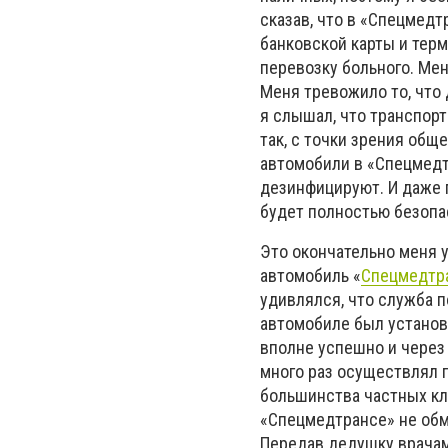
сказав, что в «Спецмед
банковской карты и терм
перевозку больного. Мен
Меня тревожило то, что 
я слышал, что транспор
так, с точки зрения общ
автомобили в «Спецмед
дезинфицируют. И даже 
будет полностью безопа
Это окончательно меня 
автомобиль «
Спецмедтр
удивлялся, что служба п
автомобиле был установ
вполне успешно и через
много раз осуществлял 
большинства частных кли
«Спецмедтрансе» не обм
Передав дедушку врачам