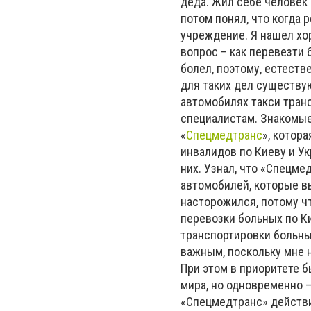
деда. Жил себе человек 
потом понял, что когда
учреждение. Я нашел хор
вопрос – как перевезти 
болел, поэтому, естеств
для таких дел существу
автомобилях такси тран
специалистам. Знакомые
«
Спецмедтранс
», котор
инвалидов по Киеву и Ук
них. Узнал, что «Спецм
автомобилей, которые в
насторожился, потому чт
перевозки больных по Ки
транспортировки больных
важным, поскольку мне 
При этом в приоритете б
мира, но одновременно –
«Спецмедтранс» действ