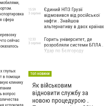
омобилями,
ортом.
Єдиний НПЗ Грузії
15:59
анспортировка
3 серпня
відмовився від російської
ая сфера
нафти . Знайшов
альтернативу в двох країнах
перевозку
Горить університет, де
12:33
 что сейчас
3 серпня
розробляли системи БПЛА .
 оказалось
Удар по Бєлгороду
х глупых
ТОП НОВИНИ
ит в помощи
какую клинику
Як військовим
мпании
відновити службу за
ь вопрос
новою процедурою .
количества
ня успокоила,