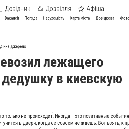
Довідник
Дозвілля
Афіша
Вакансії
Погода
Нерухомість
Карта міста
Довідкова
Фото
дійне джерело
ревозил лежащего
 дедушку в киевскую
о только не происходит. Иногда – это позитивные события
стучится в двери, когда ее совсем не ждешь. Вот взять, к п