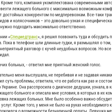
 Кроме того, компания укомплектована современными авт
евезти лежащего больного с максимально возможным комф
ет достойных конкурентом по медперевозкам. Все-таки тр
идов и колясочников – это довольно узкая и специфическ
й нужно подходить максимально ответственно.
нии «
Спецмедтранс
», я решил позвонить туда и обсудить 
. Пока в телефоне шли длинные гудки, я размышлял о том,
неприятный разговор с кучей неудобных вопросов. Но все
идал.
чих больных, - ответил мне приятный женский голос.
тельно меня выслушала, не перебивая и не задавая никаки
ил суть проблемы, ответила, что ее работа как раз и состо
 Украине. Она расспросила о диагнозе дедушки, узнала, в 
ащего больного и описала мне условия, в которых в их ко
овка лежащих больных. Мне было особенно важно обсудит
услуг. Кроме того, у меня не было на руках необходимого 
спокоился о возможности безналичной оплаты. Девушка ме