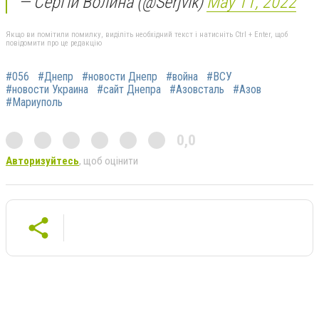
— Сергій Волина (@Serjvlk)
May 11, 2022
Якщо ви помітили помилку, виділіть необхідний текст і натисніть Ctrl + Enter, щоб
повідомити про це редакцію
#056
#Днепр
#новости Днепр
#война
#ВСУ
#новости Украина
#сайт Днепра
#Азовсталь
#Азов
#Мариуполь
0,0
Авторизуйтесь
, щоб оцінити