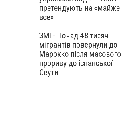
претендують на «майже
все»
ЗМІ - Понад 48 тисяч
мігрантів повернули до
Марокко після масового
прориву до іспанської
Сеути