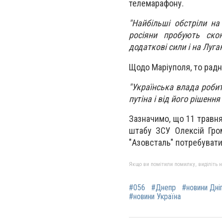
телемарафону.
"Найбільші обстріли на
росіяни пробують ско
додаткові сили і на Луган
Щодо Маріуполя, то радн
"Українська влада робит
путіна і від його рішенн
Зазначимо, що 11 травня
штабу ЗСУ Олексій Гро
"Азовсталь" потребуватим
Якщо ви помітили помилку, виділіть нео
#056
#Днепр
#новини Дні
#новини Україна