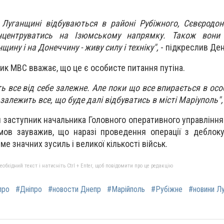
 Луганщині відбуваються в районі Рубіжного, Сєвєродо
нцентруватись на Ізюмському напрямку. Також вони
щину і на Донеччину - живу силу і техніку",
- підкреслив Де
ик МВС вважає, що це є особисте питання путіна.
ь все від себе залежне. Але поки що все впирається в осо
я залежить все, що буде далі відбуватись в місті Маріуполь",
 заступник начальника Головного оперативного управління
мов зауважив, що наразі проведення операції з деблок
е значних зусиль і великої кількості військ.
бхідний текст і натисніть Ctrl + Enter, щоб повідомити про це редакцію
про
#Дніпро
#новости Днепр
#Марійполь
#Рубіжне
#новини Л