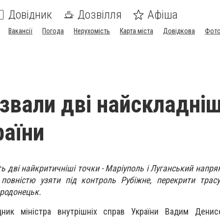
Довідник
Дозвілля
Афіша
Вакансії
Погода
Нерухомість
Карта міста
Довідкова
Фото
звали дві найскладніш
раїни
ть дві найкритичніші точки - Маріуполь і Луганський напря
повністю узяти під контроль Рубіжне, перекрити трасу
єродонецьк.
ник міністра внутрішніх справ України Вадим Денис