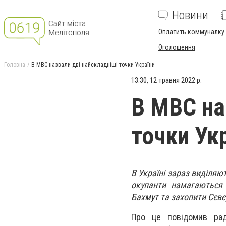
Новини
Оплатить коммуналку
Оголошення
Головна
В МВС назвали дві найскладніші точки України
13:30, 12 травня 2022 р.
В МВС на
точки Ук
В Україні зараз виділяю
окупанти намагаються 
Бахмут та захопити Сєв
Про це повідомив рад