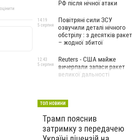
РФ після нічної атаки
 оцінити
Повітряні сили ЗСУ
14:19
5 серпня
озвучили деталі нічного
обстрілу : з десятків ракет
– жодної збитої
Reuters - США майже
12:43
5 серпня
вичерпали запаси ракет
великої дальності
ТОП НОВИНИ
Трамп пояснив
затримку з передачею
Україні ліцензій на