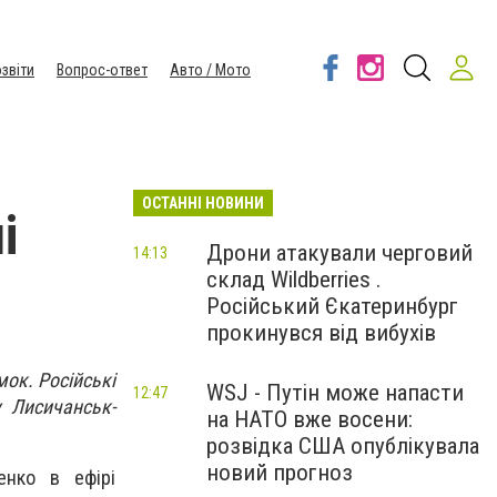
звіти
Вопрос-ответ
Авто / Мото
ОСТАННІ НОВИНИ
і
Дрони атакували черговий
14:13
склад Wildberries .
Російський Єкатеринбург
прокинувся від вибухів
мок. Російські
WSJ - Путін може напасти
12:47
 Лисичанськ-
на НАТО вже восени:
розвідка США опублікувала
новий прогноз
енко в ефірі