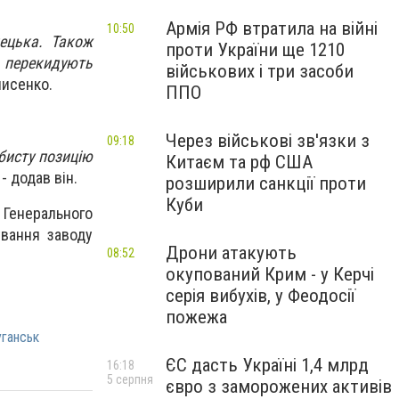
Армія РФ втратила на війні
10:50
нецька. Також
проти України ще 1210
 перекидують
військових і три засоби
нисенко.
ППО
Через військові зв'язки з
09:18
бисту позицію
Китаєм та рф США
- додав він.
розширили санкції проти
Куби
 Генерального
ування заводу
Дрони атакують
08:52
окупований Крим - у Керчі
серія вибухів, у Феодосії
пожежа
уганськ
ЄС дасть Україні 1,4 млрд
16:18
5 серпня
євро з заморожених активів