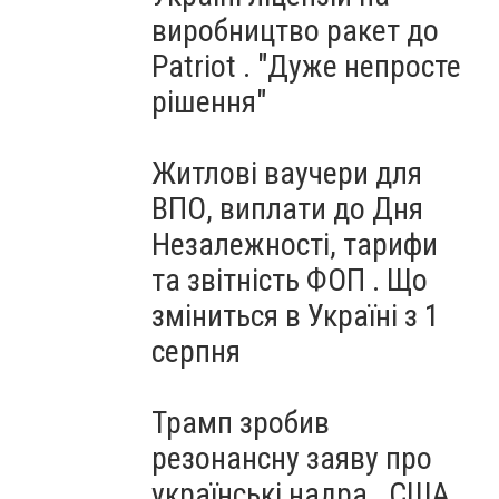
виробництво ракет до
Patriot . "Дуже непросте
рішення"
Житлові ваучери для
ВПО, виплати до Дня
Незалежності, тарифи
та звітність ФОП . Що
зміниться в Україні з 1
серпня
Трамп зробив
резонансну заяву про
українські надра . США